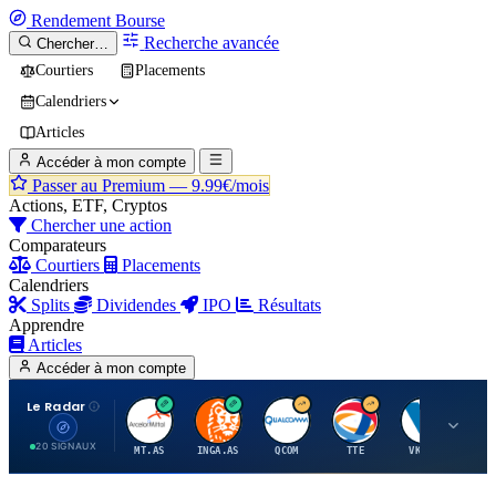
Rendement
Bourse
Recherche avancée
Chercher…
Courtiers
Placements
Calendriers
Articles
Accéder à mon compte
Passer au Premium —
9.99€/mois
Actions, ETF, Cryptos
Chercher une action
Comparateurs
Courtiers
Placements
Calendriers
Splits
Dividendes
IPO
Résultats
Apprendre
Articles
Accéder à mon compte
Le Radar
A
I
Q
T
V
20 SIGNAUX
MT.AS
INGA.AS
QCOM
TTE
VK.PA
ME