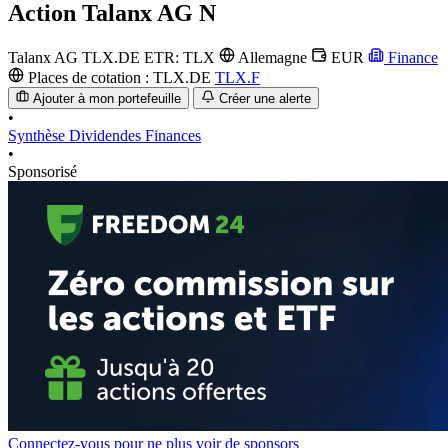
Action
Talanx AG N
Talanx AG
TLX.DE
ETR: TLX
Allemagne
EUR
Finance
Places de cotation :
TLX.DE
TLX.F
Ajouter à mon portefeuille
Créer une alerte
•
Synthèse
Dividendes
Finances
•
Sponsorisé
Connectez-vous pour ne plus voir de sponsors