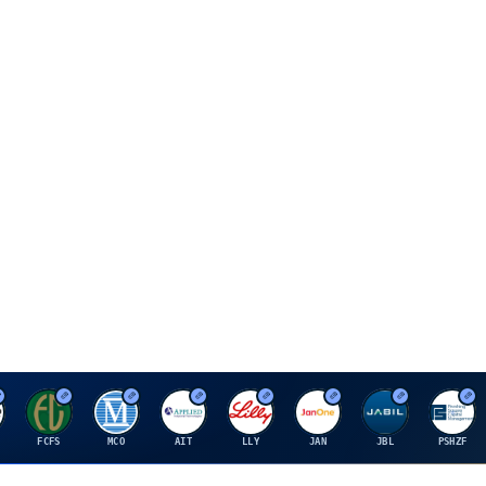
F
M
A
E
J
J
P
FCFS
MCO
AIT
LLY
JAN
JBL
PSHZF