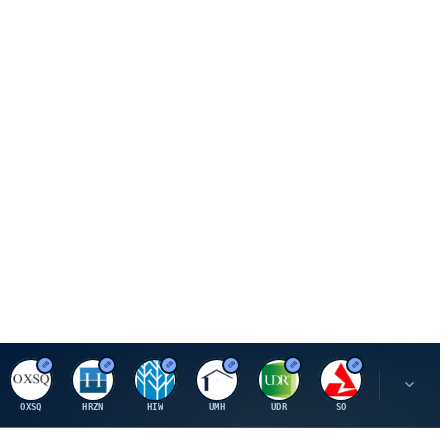
O
H
H
U
U
S
S
OXSQ
HRZN
HIW
UMH
UDR
SO
SWX