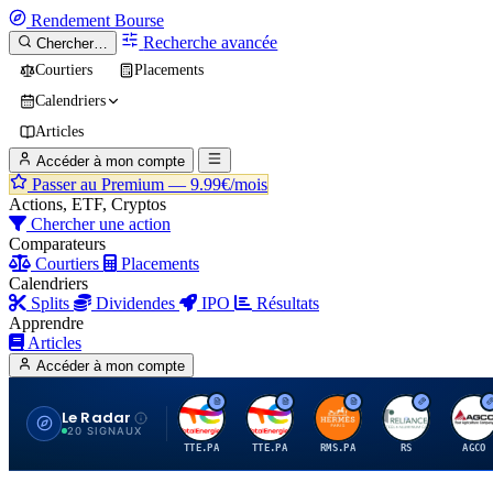
Rendement
Bourse
Recherche avancée
Chercher…
Courtiers
Placements
Calendriers
Articles
Accéder à mon compte
Passer au Premium —
9.99€/mois
Actions, ETF, Cryptos
Chercher une action
Comparateurs
Courtiers
Placements
Calendriers
Splits
Dividendes
IPO
Résultats
Apprendre
Articles
Accéder à mon compte
Le Radar
T
T
H
R
A
20 SIGNAUX
TTE.PA
TTE.PA
RMS.PA
RS
AGCO