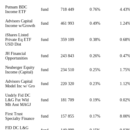
Putnam BDC
fund
718 449
0.76%
4.43
Income ETF
Advisors Capital
fund
461 993
0.49%
1.24
Income w/Growth
iShares Listed
Private Eq ETF
fund
359 109
0.38%
0.68
USD Dist
JH Financial
fund
243 843
0.26%
0.47
Opportunities
Neuberger Equity
fund
234 510
0.25%
1.75
Income (Capital)
Advisors Capital
fund
220 320
0.23%
1.12
Model Inc w/ Gro
Undrly Fid DC
L&G Fut Wld
fund
181 709
0.19%
0.02
Mlt Asst MAGJ
First Trust
fund
157 855
0.17%
8.00
Specialty Finance
FID DC L&G