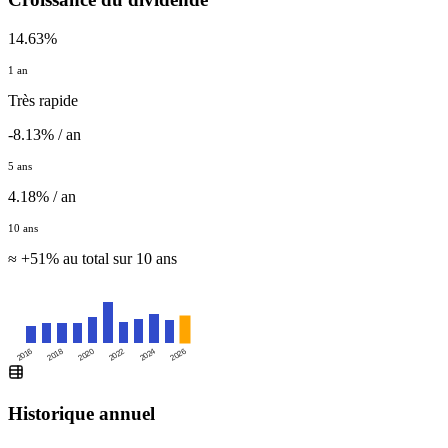
14.63%
1 an
Très rapide
-8.13% / an
5 ans
4.18% / an
10 ans
≈ +51% au total sur 10 ans
2016
2020
2024
2018
2022
2026
Historique annuel