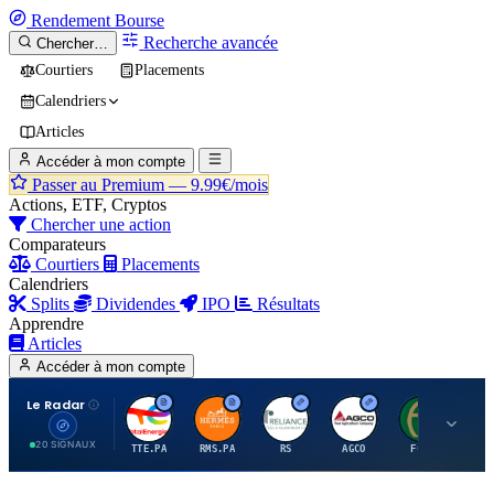
Rendement
Bourse
Recherche avancée
Chercher…
Courtiers
Placements
Calendriers
Articles
Accéder à mon compte
Passer au Premium —
9.99€/mois
Actions, ETF, Cryptos
Chercher une action
Comparateurs
Courtiers
Placements
Calendriers
Splits
Dividendes
IPO
Résultats
Apprendre
Articles
Accéder à mon compte
Le Radar
T
H
R
A
F
20 SIGNAUX
TTE.PA
RMS.PA
RS
AGCO
FCFS
MC