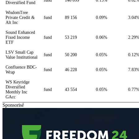
fund
140 099
0.15%
0.02
Diversified Fund
WisdomTree
Private Credit &
fund
89 156
0.09%
3.04
Alt Inc
Sound Enhanced
Fixed Income
fund
53 219
0.06%
2.29
ETF
LSV Small Cap
fund
50 200
0.05%
0.12
Value Institutional
Confluence BDC-
fund
46 228
0.05%
7.83
Wrap
WS Keyridge
Diversified
fund
43 554
0.05%
0.77
Monthly Inc
GAcc
Sponsorisé