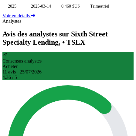
2025
2025-03-14
0,460 $US
Trimestriel
Voir en détails
Analystes
Avis des analystes sur Sixth Street
Specialty Lending,
• TSLX
Consensus analystes
Acheter
11 avis · 25/07/2026
4.36
/ 5