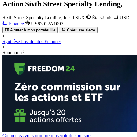
Action
Sixth Street Specialty Lending,
Sixth Street Specialty Lending, Inc.
TSLX
États-Unis
USD
Finance
US83012A1097
Ajouter à mon portefeuille
Créer une alerte
•
Synthèse
Dividendes
Finances
•
Sponsorisé
Connectez-vous pour ne plus voir de sponsors