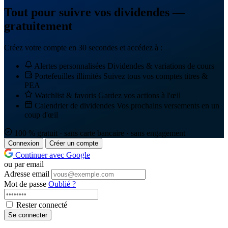
Tout pour suivre vos dividendes —
gratuitement
Créez votre compte en 30 secondes et accédez à :
Alertes personnalisées
Dividendes & variations de cours
Portefeuilles illimités
Suivez tous vos comptes titres &
PEA
Watchlist & favoris
Gardez vos actions à l'œil
Calendrier de dividendes
Vos prochains versements en un
coup d'œil
100 % gratuit · sans carte bancaire · sans engagement
Connexion
Créer un compte
Continuer avec Google
ou par email
Adresse email
Mot de passe
Oublié ?
Rester connecté
Se connecter