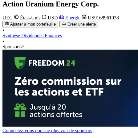
Action
Uranium Energy Corp.
UEC
États-Unis
USD
Energie
US9168961038
Ajouter à mon portefeuille
Créer une alerte
•
Synthèse
Dividendes
Finances
•
Sponsorisé
Connectez-vous pour ne plus voir de sponsors