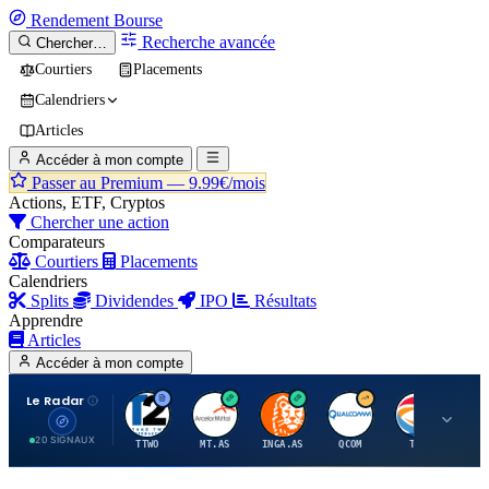
Rendement
Bourse
Recherche avancée
Chercher…
Courtiers
Placements
Calendriers
Articles
Accéder à mon compte
Passer au Premium —
9.99€/mois
Actions, ETF, Cryptos
Chercher une action
Comparateurs
Courtiers
Placements
Calendriers
Splits
Dividendes
IPO
Résultats
Apprendre
Articles
Accéder à mon compte
Le Radar
T
A
I
Q
T
20 SIGNAUX
TTWO
MT.AS
INGA.AS
QCOM
TTE
VK.