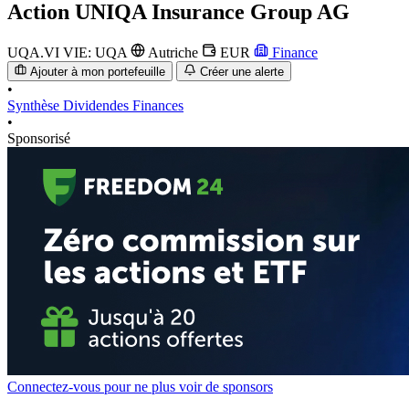
Action
UNIQA Insurance Group AG
UQA.VI
VIE: UQA
Autriche
EUR
Finance
Ajouter à mon portefeuille
Créer une alerte
•
Synthèse
Dividendes
Finances
•
Sponsorisé
Connectez-vous pour ne plus voir de sponsors