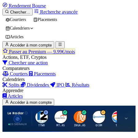
Rendement
Bourse
Recherche avancée
Chercher…
Courtiers
Placements
Calendriers
Articles
Accéder à mon compte
Passer au Premium —
9.99€/mois
Actions, ETF, Cryptos
Chercher une action
Comparateurs
Courtiers
Placements
Calendriers
Splits
Dividendes
IPO
Résultats
Apprendre
Articles
Accéder à mon compte
Le Radar
T
A
I
Q
T
20 SIGNAUX
TTWO
MT.AS
INGA.AS
QCOM
TTE
VK.