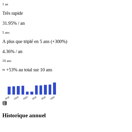
1 an
Très rapide
31.95% / an
5 ans
A plus que triplé en 5 ans (+300%)
4.36% / an
10 ans
≈ +53% au total sur 10 ans
2016
2020
2024
2018
2022
2026
Historique annuel