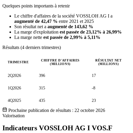
Quelques points importants à retenir
Le chiffre d'affaires de la société VOSSLOH AG I a
augmenté de 42,47 %
entre 2021 et 2025
Son résultat net a
augmenté de 143,62 %
La marge d'exploitation
est passée de 23,12% à 26,99%
La marge nette
est passée de 2,99% à 5,11%
Résultats (4 derniers trimestres)
CHIFFRE D'AFFAIRES
RÉSULTAT NET
TRIMESTRE
(MILLIONS)
(MILLIONS)
Valeurs trimestrielles en millions (euro)
2Q2026
396
17
1Q2026
315
-8
4Q2025
435
23
Prochaine publication de résultats :
22 octobre 2026
Valorisation
Indicateurs VOSSLOH AG I
VOS.F