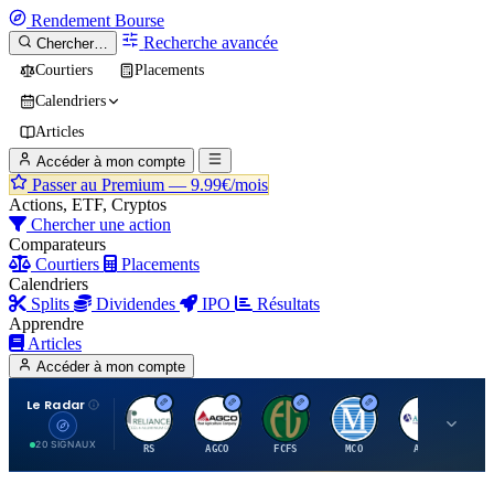
Rendement
Bourse
Recherche avancée
Chercher…
Courtiers
Placements
Calendriers
Articles
Accéder à mon compte
Passer au Premium —
9.99€/mois
Actions, ETF, Cryptos
Chercher une action
Comparateurs
Courtiers
Placements
Calendriers
Splits
Dividendes
IPO
Résultats
Apprendre
Articles
Accéder à mon compte
Le Radar
R
A
F
M
A
20 SIGNAUX
RS
AGCO
FCFS
MCO
AIT
LL