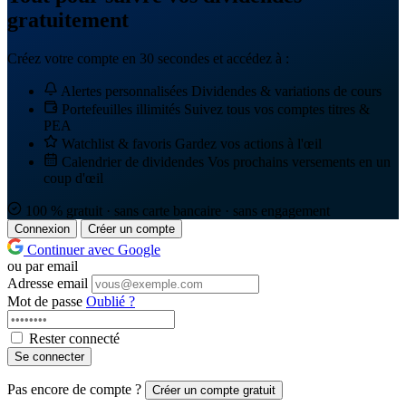
gratuitement
Créez votre compte en 30 secondes et accédez à :
Alertes personnalisées
Dividendes & variations de cours
Portefeuilles illimités
Suivez tous vos comptes titres &
PEA
Watchlist & favoris
Gardez vos actions à l'œil
Calendrier de dividendes
Vos prochains versements en un
coup d'œil
100 % gratuit · sans carte bancaire · sans engagement
Connexion
Créer un compte
Continuer avec Google
ou par email
Adresse email
Mot de passe
Oublié ?
Rester connecté
Se connecter
Pas encore de compte ?
Créer un compte gratuit