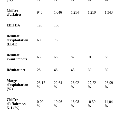
Chiffre
943
1 046
1 214
1 210
1 343
d'affaires
EBITDA
128
138
Résultat
d'exploitation
60
78
(EBIT)
Résultat
65
68
82
91
88
avant impôts
Résultat net
28
48
45
69
69
Marge
23,12
22,64
26,02
27,22
26,99
d'exploitation
%
%
%
%
%
(%)
Chiffre
0,00
10,96
16,08
-0,39
11,04
d'affaires vs.
%
%
%
%
%
N-1 (%)