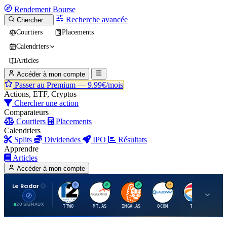
Rendement
Bourse
Recherche avancée
Chercher…
Courtiers
Placements
Calendriers
Articles
Accéder à mon compte
Passer au Premium —
9.99€/mois
Actions, ETF, Cryptos
Chercher une action
Comparateurs
Courtiers
Placements
Calendriers
Splits
Dividendes
IPO
Résultats
Apprendre
Articles
Accéder à mon compte
Le Radar
T
A
I
Q
T
20 SIGNAUX
TTWO
MT.AS
INGA.AS
QCOM
TTE
VK.