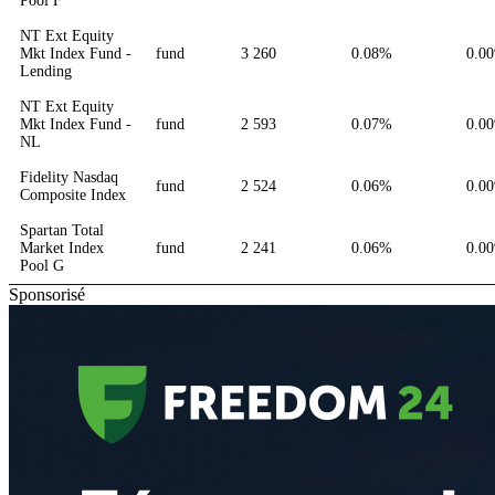
Pool F
NT Ext Equity
Mkt Index Fund -
fund
3 260
0.08%
0.0
Lending
NT Ext Equity
Mkt Index Fund -
fund
2 593
0.07%
0.0
NL
Fidelity Nasdaq
fund
2 524
0.06%
0.0
Composite Index
Spartan Total
Market Index
fund
2 241
0.06%
0.0
Pool G
Sponsorisé