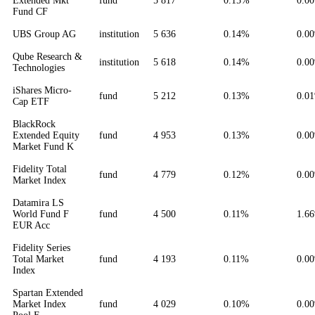
Extended Mkt
fund
5 817
0.15%
0.0
Fund CF
UBS Group AG
institution
5 636
0.14%
0.0
Qube Research &
institution
5 618
0.14%
0.0
Technologies
iShares Micro-
fund
5 212
0.13%
0.0
Cap ETF
BlackRock
Extended Equity
fund
4 953
0.13%
0.0
Market Fund K
Fidelity Total
fund
4 779
0.12%
0.0
Market Index
Datamira LS
World Fund F
fund
4 500
0.11%
1.6
EUR Acc
Fidelity Series
Total Market
fund
4 193
0.11%
0.0
Index
Spartan Extended
Market Index
fund
4 029
0.10%
0.0