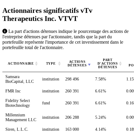
Actionnaires significatifs vTv
Therapeutics Inc.
VTVT
La part d'actions détenues indique le pourcentage des actions de
l'entreprise détenues par l'actionnaire, tandis que la part du
portefeuille représente l'importance de cet investissement dans le
portefeuille total de l'actionnaire.
PART
ACTIONS
ACTIONNAIRE
TYPE
D'ACTIONS
DÉTENUES
PO
DÉTENUES
Samsara
institution
298 496
7.58%
1.1
BioCapital, LLC
FMR Inc
institution
260 391
6.61%
0.0
Fidelity Select
fund
260 391
6.61%
0.1
Biotechnology
Millennium
institution
206 288
5.24%
0.0
Management LLC
Siren, L.L.C.
institution
163 000
4.14%
0.1