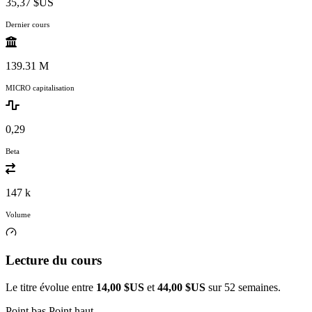
35,37 $US
Dernier cours
139.31 M
MICRO capitalisation
0,29
Beta
147 k
Volume
Lecture du cours
Le titre évolue entre
14,00 $US
et
44,00 $US
sur 52 semaines.
Point bas
Point haut