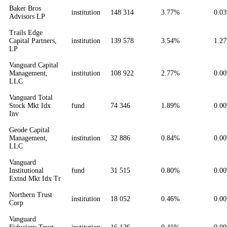
Baker Bros
institution
148 314
3.77%
0.0
Advisors LP
Trails Edge
Capital Partners,
institution
139 578
3.54%
1.2
LP
Vanguard Capital
Management,
institution
108 922
2.77%
0.0
LLC
Vanguard Total
Stock Mkt Idx
fund
74 346
1.89%
0.0
Inv
Geode Capital
Management,
institution
32 886
0.84%
0.0
LLC
Vanguard
Institutional
fund
31 515
0.80%
0.0
Extnd Mkt Idx Tr
Northern Trust
institution
18 052
0.46%
0.0
Corp
Vanguard