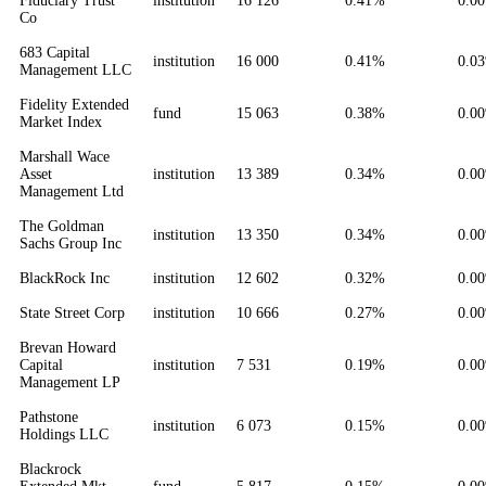
Fiduciary Trust
institution
16 126
0.41%
0.0
Co
683 Capital
institution
16 000
0.41%
0.0
Management LLC
Fidelity Extended
fund
15 063
0.38%
0.0
Market Index
Marshall Wace
Asset
institution
13 389
0.34%
0.0
Management Ltd
The Goldman
institution
13 350
0.34%
0.0
Sachs Group Inc
BlackRock Inc
institution
12 602
0.32%
0.0
State Street Corp
institution
10 666
0.27%
0.0
Brevan Howard
Capital
institution
7 531
0.19%
0.0
Management LP
Pathstone
institution
6 073
0.15%
0.0
Holdings LLC
Blackrock