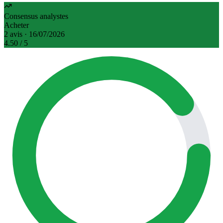
Consensus analystes
Acheter
2 avis · 16/07/2026
4.50
/ 5