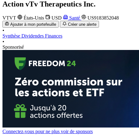
Action
vTv Therapeutics Inc.
VTVT
États-Unis
USD
Santé
US9183852048
Ajouter à mon portefeuille
Créer une alerte
•
Synthèse
Dividendes
Finances
•
Sponsorisé
Connectez-vous pour ne plus voir de sponsors