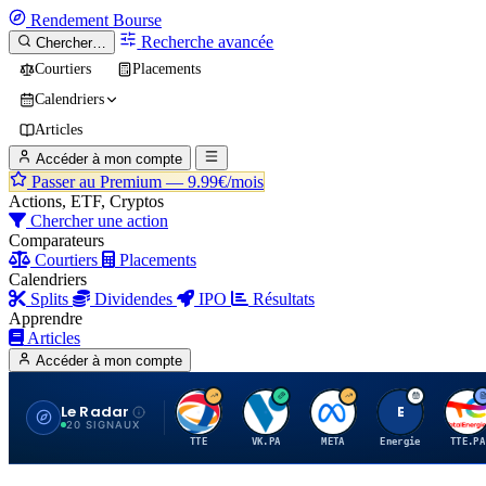
Rendement
Bourse
Recherche avancée
Chercher…
Courtiers
Placements
Calendriers
Articles
Accéder à mon compte
Passer au Premium —
9.99€/mois
Actions, ETF, Cryptos
Chercher une action
Comparateurs
Courtiers
Placements
Calendriers
Splits
Dividendes
IPO
Résultats
Apprendre
Articles
Accéder à mon compte
Le Radar
T
V
M
E
T
20 SIGNAUX
TTE
VK.PA
META
Energie
TTE.PA