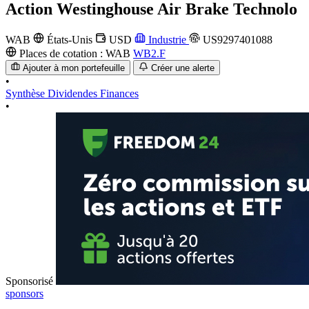
Action
Westinghouse Air Brake Technolo
WAB
États-Unis
USD
Industrie
US9297401088
Places de cotation :
WAB
WB2.F
Ajouter à mon portefeuille
Créer une alerte
•
Synthèse
Dividendes
Finances
•
Sponsorisé
sponsors