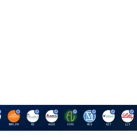
H
R
A
F
M
A
E
RMS.PA
RS
AGCO
FCFS
MCO
AIT
LLY