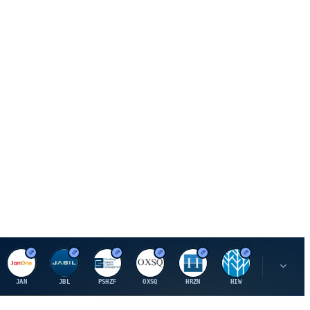
J
J
P
O
H
H
U
JAN
JBL
PSHZF
OXSQ
HRZN
HIW
UMH