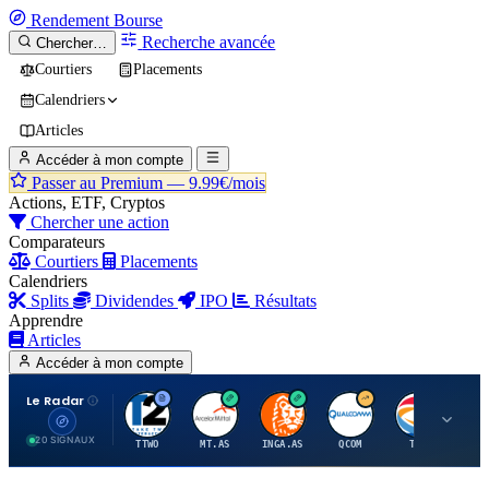
Rendement
Bourse
Recherche avancée
Chercher…
Courtiers
Placements
Calendriers
Articles
Accéder à mon compte
Passer au Premium —
9.99€/mois
Actions, ETF, Cryptos
Chercher une action
Comparateurs
Courtiers
Placements
Calendriers
Splits
Dividendes
IPO
Résultats
Apprendre
Articles
Accéder à mon compte
Le Radar
T
A
I
Q
T
20 SIGNAUX
TTWO
MT.AS
INGA.AS
QCOM
TTE
VK.