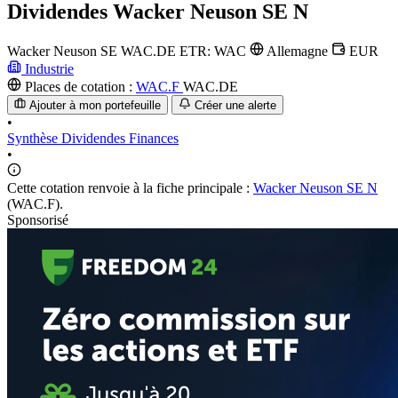
Dividendes
Wacker Neuson SE N
Wacker Neuson SE
WAC.DE
ETR: WAC
Allemagne
EUR
Industrie
Places de cotation :
WAC.F
WAC.DE
Ajouter à mon portefeuille
Créer une alerte
•
Synthèse
Dividendes
Finances
•
Cette cotation renvoie à la fiche principale :
Wacker Neuson SE N
(WAC.F).
Sponsorisé