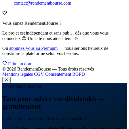
contact@rendementbourse.com
Vous aimez RendementBourse ?
Le projet est indépendant et sans pub… dès que vous vous
connectez 😉 Un café nous aide à tenir 🙏
Ou
abonnez-vous au Premium
— nous serions heureux de
construire la plateforme selon vos besoins.
Faire un don
© 2026 RendementBourse — Tous droits réservés
Mentions légales
CGV
Consentement RGPD
Rendement
Bourse
Tout pour suivre vos dividendes —
gratuitement
Créez votre compte en 30 secondes et accédez à :
Alertes personnalisées
Dividendes & variations de cours