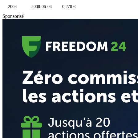
2008
2008-06-04
0,270 €
Sponsorisé