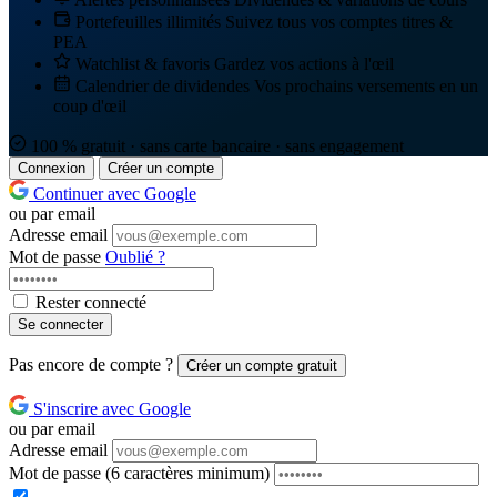
Portefeuilles illimités
Suivez tous vos comptes titres &
PEA
Watchlist & favoris
Gardez vos actions à l'œil
Calendrier de dividendes
Vos prochains versements en un
coup d'œil
100 % gratuit · sans carte bancaire · sans engagement
Connexion
Créer un compte
Continuer avec Google
ou par email
Adresse email
Mot de passe
Oublié ?
Rester connecté
Se connecter
Pas encore de compte ?
Créer un compte gratuit
S'inscrire avec Google
ou par email
Adresse email
Mot de passe
(6 caractères minimum)