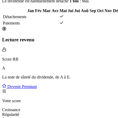
Le dividende est habituellement détaché
1 fois
: Mai.
Jan
Fév
Mar
Avr
Mai
Jui
Jui
Aoû
Sep
Oct
Nov
Dé
Détachements
Paiements
Lecture revenu
Score RB
A
La note de sûreté du dividende, de
A à E
.
Devenir Premium
Votre score
Croissance
Régularité