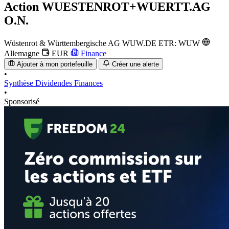
Action
WUESTENROT+WUERTT.AG
O.N.
Wüstenrot & Württembergische AG
WUW.DE
ETR: WUW
Allemagne
EUR
Finance
Ajouter à mon portefeuille
Créer une alerte
•
Synthèse
Dividendes
Finances
•
Sponsorisé