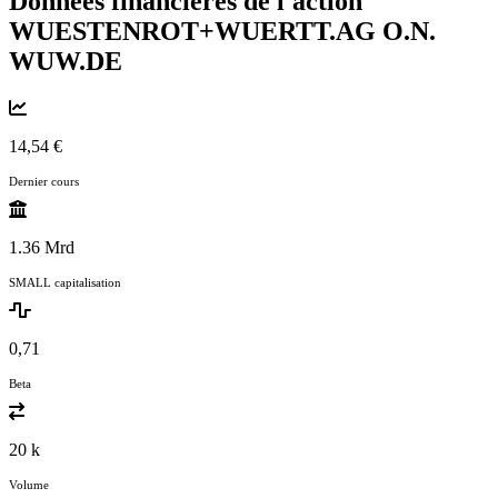
Données financières de l'action
WUESTENROT+WUERTT.AG O.N.
WUW.DE
14,54 €
Dernier cours
1.36 Mrd
SMALL capitalisation
0,71
Beta
20 k
Volume