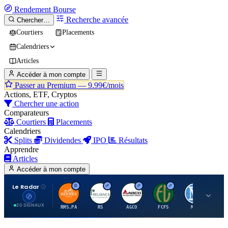
Rendement
Bourse
Recherche avancée
Chercher…
Courtiers
Placements
Calendriers
Articles
Accéder à mon compte
Passer au Premium —
9.99€/mois
Actions, ETF, Cryptos
Chercher une action
Comparateurs
Courtiers
Placements
Calendriers
Splits
Dividendes
IPO
Résultats
Apprendre
Articles
Accéder à mon compte
Le Radar
H
R
A
F
M
20 SIGNAUX
RMS.PA
RS
AGCO
FCFS
MCO
AI