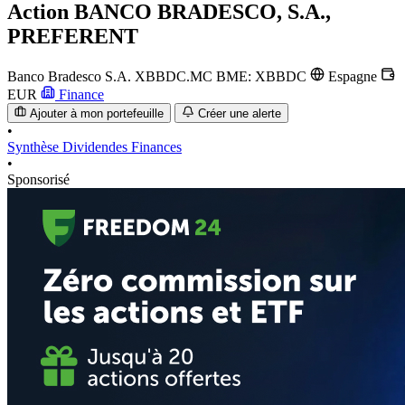
Action
BANCO BRADESCO, S.A.,
PREFERENT
Banco Bradesco S.A.
XBBDC.MC
BME: XBBDC
Espagne
EUR
Finance
Ajouter à mon portefeuille
Créer une alerte
•
Synthèse
Dividendes
Finances
•
Sponsorisé