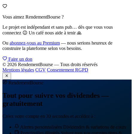
Vous aimez RendementBourse ?
Le projet est indépendant et sans pub… dès que vous vous
connectez 😉 Un café nous aide à tenir 🙏
Ou
abonnez-vous au Premium
— nous serions heureux de
construire la plateforme selon vos besoins.
Faire un don
© 2026 RendementBourse — Tous droits réservés
Mentions légales
CGV
Consentement RGPD
Rendement
Bourse
Tout pour suivre vos dividendes —
gratuitement
Créez votre compte en 30 secondes et accédez à :
Alertes personnalisées
Dividendes & variations de cours
Portefeuilles illimités
Suivez tous vos comptes titres &