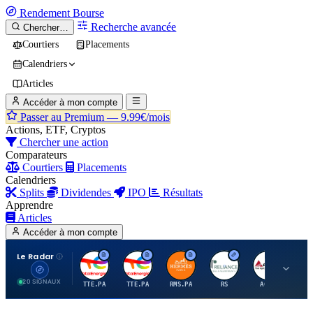
Rendement
Bourse
Recherche avancée
Chercher…
Courtiers
Placements
Calendriers
Articles
Accéder à mon compte
Passer au Premium —
9.99€/mois
Actions, ETF, Cryptos
Chercher une action
Comparateurs
Courtiers
Placements
Calendriers
Splits
Dividendes
IPO
Résultats
Apprendre
Articles
Accéder à mon compte
Le Radar
T
T
H
R
A
20 SIGNAUX
TTE.PA
TTE.PA
RMS.PA
RS
AGCO
FC