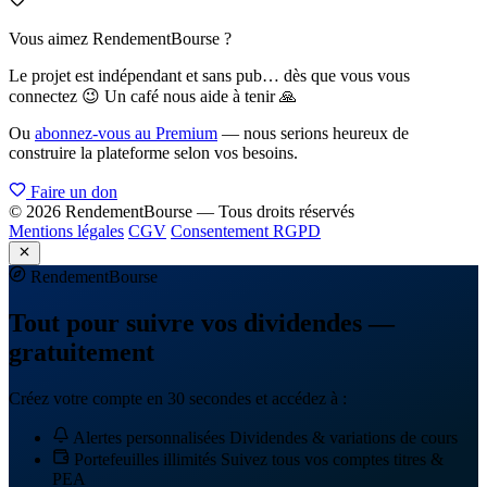
Vous aimez RendementBourse ?
Le projet est indépendant et sans pub… dès que vous vous
connectez 😉 Un café nous aide à tenir 🙏
Ou
abonnez-vous au Premium
— nous serions heureux de
construire la plateforme selon vos besoins.
Faire un don
© 2026 RendementBourse — Tous droits réservés
Mentions légales
CGV
Consentement RGPD
Rendement
Bourse
Tout pour suivre vos dividendes —
gratuitement
Créez votre compte en 30 secondes et accédez à :
Alertes personnalisées
Dividendes & variations de cours
Portefeuilles illimités
Suivez tous vos comptes titres &
PEA