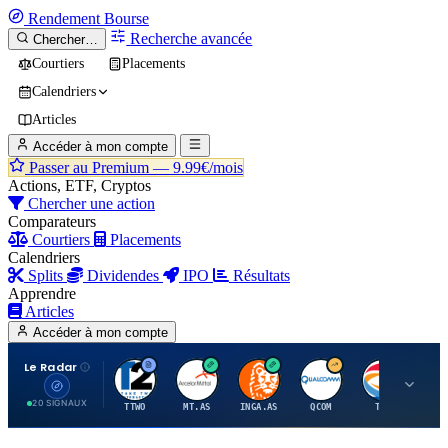
Rendement
Bourse
Recherche avancée
Chercher…
Courtiers
Placements
Calendriers
Articles
Accéder à mon compte
Passer au Premium —
9.99€/mois
Actions, ETF, Cryptos
Chercher une action
Comparateurs
Courtiers
Placements
Calendriers
Splits
Dividendes
IPO
Résultats
Apprendre
Articles
Accéder à mon compte
Le Radar
T
A
I
Q
T
20 SIGNAUX
TTWO
MT.AS
INGA.AS
QCOM
TTE
VK.