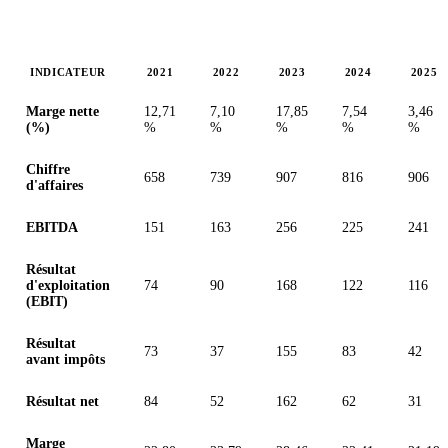
INDICATEUR
2021
2022
2023
2024
2025
Valeurs en millions (euro)
Marge nette
12,71
7,10
17,85
7,54
3,46
(%)
%
%
%
%
%
Chiffre
658
739
907
816
906
d'affaires
EBITDA
151
163
256
225
241
Résultat
d'exploitation
74
90
168
122
116
(EBIT)
Résultat
73
37
155
83
42
avant impôts
Résultat net
84
52
162
62
31
Marge