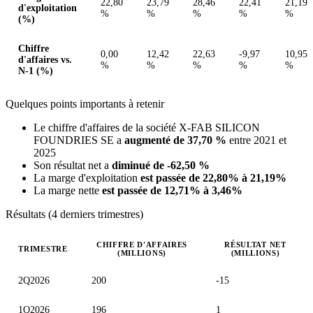
22,80
23,79
28,46
22,41
21,19
d'exploitation
%
%
%
%
%
(%)
Chiffre
0,00
12,42
22,63
-9,97
10,95
d'affaires vs.
%
%
%
%
%
N-1 (%)
Quelques points importants à retenir
Le chiffre d'affaires de la société X-FAB SILICON
FOUNDRIES SE a
augmenté de 37,70 %
entre 2021 et
2025
Son résultat net a
diminué de -62,50 %
La marge d'exploitation
est passée de 22,80% à 21,19%
La marge nette
est passée de 12,71% à 3,46%
Résultats (4 derniers trimestres)
CHIFFRE D'AFFAIRES
RÉSULTAT NET
TRIMESTRE
(MILLIONS)
(MILLIONS)
Valeurs trimestrielles en millions (euro)
2Q2026
200
-15
1Q2026
196
1