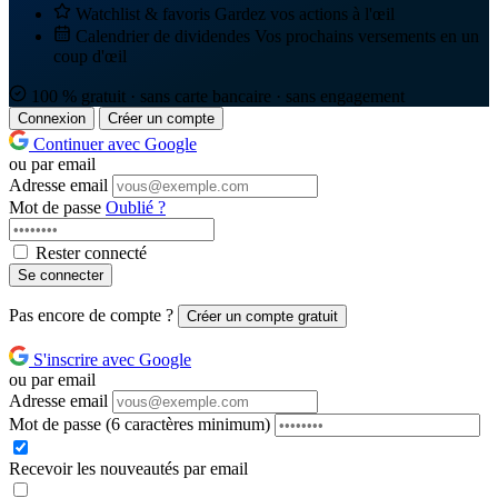
Watchlist & favoris
Gardez vos actions à l'œil
Calendrier de dividendes
Vos prochains versements en un
coup d'œil
100 % gratuit · sans carte bancaire · sans engagement
Connexion
Créer un compte
Continuer avec Google
ou par email
Adresse email
Mot de passe
Oublié ?
Rester connecté
Se connecter
Pas encore de compte ?
Créer un compte gratuit
S'inscrire avec Google
ou par email
Adresse email
Mot de passe
(6 caractères minimum)
Recevoir les nouveautés par email