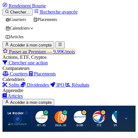
Rendement
Bourse
Recherche avancée
Chercher…
Courtiers
Placements
Calendriers
Articles
Accéder à mon compte
Passer au Premium —
9.99€/mois
Actions, ETF, Cryptos
Chercher une action
Comparateurs
Courtiers
Placements
Calendriers
Splits
Dividendes
IPO
Résultats
Apprendre
Articles
Accéder à mon compte
Le Radar
A
I
Q
T
V
20 SIGNAUX
MT.AS
INGA.AS
QCOM
TTE
VK.PA
ME