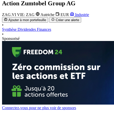
Action
Zumtobel Group AG
ZAG.VI
VIE: ZAG
Autriche
EUR
Industrie
Ajouter à mon portefeuille
Créer une alerte
•
Synthèse
Dividendes
Finances
•
Sponsorisé
Connectez-vous pour ne plus voir de sponsors