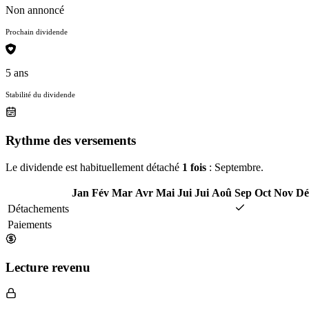
Non annoncé
Prochain dividende
5 ans
Stabilité du dividende
Rythme des versements
Le dividende est habituellement détaché
1 fois
: Septembre.
Jan
Fév
Mar
Avr
Mai
Jui
Jui
Aoû
Sep
Oct
Nov
Dé
Détachements
Paiements
Lecture revenu