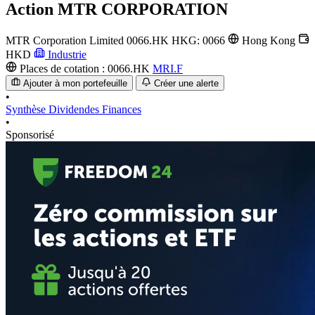
Action
MTR CORPORATION
MTR Corporation Limited
0066.HK
HKG: 0066
Hong Kong
HKD
Industrie
Places de cotation :
0066.HK
MRI.F
Ajouter à mon portefeuille
Créer une alerte
•
Synthèse
Dividendes
Finances
•
Sponsorisé