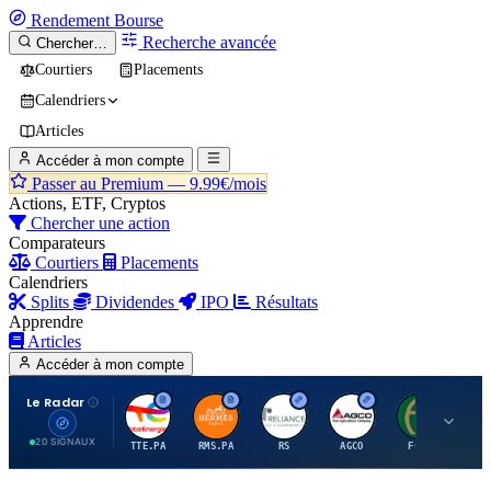
Rendement
Bourse
Recherche avancée
Chercher…
Courtiers
Placements
Calendriers
Articles
Accéder à mon compte
Passer au Premium —
9.99€/mois
Actions, ETF, Cryptos
Chercher une action
Comparateurs
Courtiers
Placements
Calendriers
Splits
Dividendes
IPO
Résultats
Apprendre
Articles
Accéder à mon compte
Le Radar
T
H
R
A
F
20 SIGNAUX
TTE.PA
RMS.PA
RS
AGCO
FCFS
MC