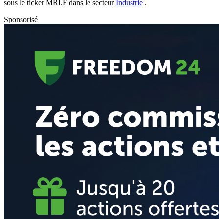
sous le ticker
MRI.F
dans le secteur
Industrie
.
Sponsorisé