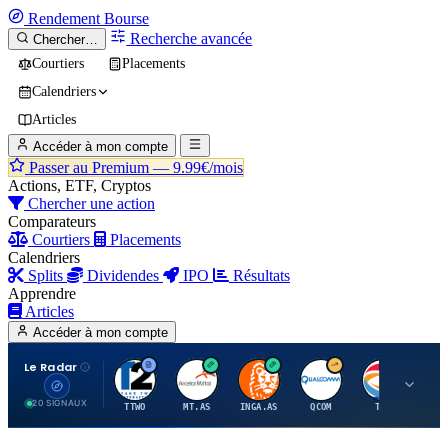
Rendement
Bourse
Recherche avancée
Chercher…
Courtiers
Placements
Calendriers
Articles
Accéder à mon compte
Passer au Premium —
9.99€/mois
Actions, ETF, Cryptos
Chercher une action
Comparateurs
Courtiers
Placements
Calendriers
Splits
Dividendes
IPO
Résultats
Apprendre
Articles
Accéder à mon compte
Le Radar
T
A
I
Q
T
20 SIGNAUX
TTWO
MT.AS
INGA.AS
QCOM
TTE
VK.