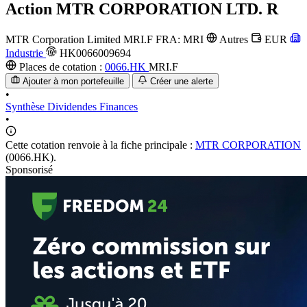
Action
MTR CORPORATION LTD. R
MTR Corporation Limited
MRI.F
FRA: MRI
Autres
EUR
Industrie
HK0066009694
Places de cotation :
0066.HK
MRI.F
Ajouter à mon portefeuille
Créer une alerte
•
Synthèse
Dividendes
Finances
•
Cette cotation renvoie à la fiche principale :
MTR CORPORATION
(0066.HK).
Sponsorisé