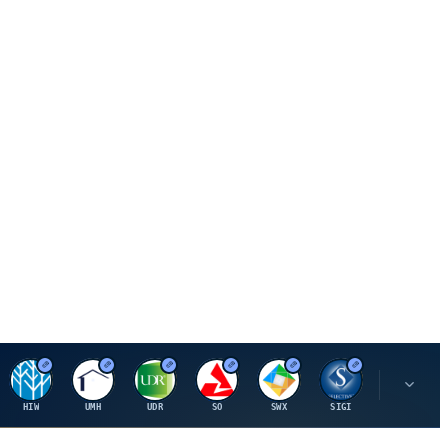
H
U
U
S
S
S
L
HIW
UMH
UDR
SO
SWX
SIGI
LNN