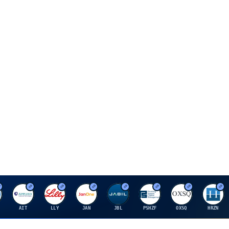
A
E
J
J
P
O
H
AIT
LLY
JAN
JBL
PSHZF
OXSQ
HRZN