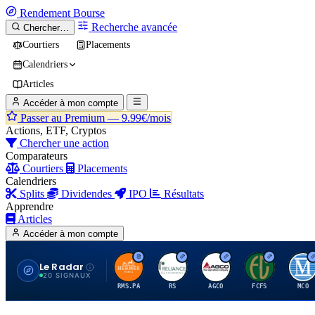
Rendement
Bourse
Recherche avancée
Chercher…
Courtiers
Placements
Calendriers
Articles
Accéder à mon compte
Passer au Premium —
9.99€/mois
Actions, ETF, Cryptos
Chercher une action
Comparateurs
Courtiers
Placements
Calendriers
Splits
Dividendes
IPO
Résultats
Apprendre
Articles
Accéder à mon compte
Le Radar
H
R
A
F
M
20 SIGNAUX
RMS.PA
RS
AGCO
FCFS
MCO