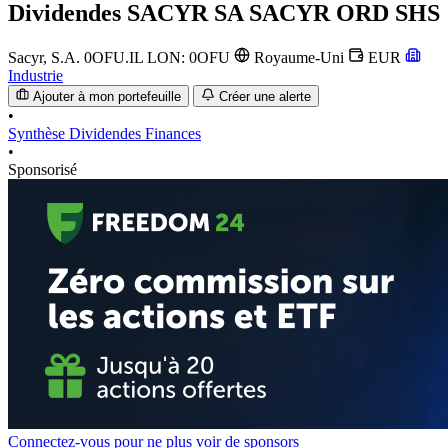
Dividendes
SACYR SA SACYR ORD SHS
Sacyr, S.A.
0OFU.IL
LON: 0OFU
Royaume-Uni
EUR
Industrie
Ajouter à mon portefeuille
Créer une alerte
•
Synthèse
Dividendes
Finances
•
Sponsorisé
Connectez-vous pour ne plus voir de sponsors