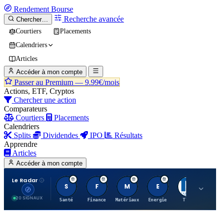
Rendement
Bourse
Recherche avancée
Chercher…
Courtiers
Placements
Calendriers
Articles
Accéder à mon compte
Passer au Premium —
9.99€/mois
Actions, ETF, Cryptos
Chercher une action
Comparateurs
Courtiers
Placements
Calendriers
Splits
Dividendes
IPO
Résultats
Apprendre
Articles
Accéder à mon compte
Le Radar
S
F
M
E
T
20 SIGNAUX
Santé
Finance
Matériaux
Energie
TTWO
MT.