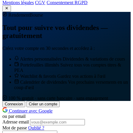
Mentions légales
CGV
Consentement RGPD
Rendement
Bourse
Tout pour suivre vos dividendes —
gratuitement
Créez votre compte en 30 secondes et accédez à :
Alertes personnalisées
Dividendes & variations de cours
Portefeuilles illimités
Suivez tous vos comptes titres &
PEA
Watchlist & favoris
Gardez vos actions à l'œil
Calendrier de dividendes
Vos prochains versements en un
coup d'œil
100 % gratuit · sans carte bancaire · sans engagement
Connexion
Créer un compte
Continuer avec Google
ou par email
Adresse email
Mot de passe
Oublié ?