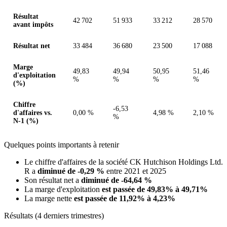
Résultat
42 702
51 933
33 212
28 570
avant impôts
Résultat net
33 484
36 680
23 500
17 088
Marge
49,83
49,94
50,95
51,46
d'exploitation
%
%
%
%
(%)
Chiffre
-6,53
d'affaires vs.
0,00 %
4,98 %
2,10 %
%
N-1 (%)
Quelques points importants à retenir
Le chiffre d'affaires de la société CK Hutchison Holdings Ltd.
R a
diminué de -0,29 %
entre 2021 et 2025
Son résultat net a
diminué de -64,64 %
La marge d'exploitation
est passée de 49,83% à 49,71%
La marge nette
est passée de 11,92% à 4,23%
Résultats (4 derniers trimestres)