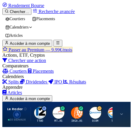
Rendement
Bourse
Recherche avancée
Chercher…
Courtiers
Placements
Calendriers
Articles
Accéder à mon compte
Passer au Premium —
9.99€/mois
Actions, ETF, Cryptos
Chercher une action
Comparateurs
Courtiers
Placements
Calendriers
Splits
Dividendes
IPO
Résultats
Apprendre
Articles
Accéder à mon compte
Le Radar
T
A
I
Q
T
20 SIGNAUX
TTWO
MT.AS
INGA.AS
QCOM
TTE
VK.