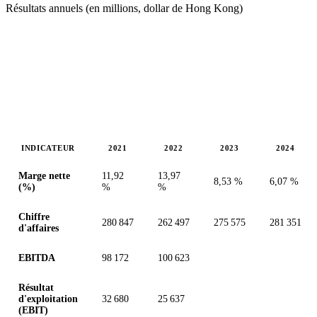
Résultats annuels (en millions, dollar de Hong Kong)
INDICATEUR
2021
2022
2023
2024
Valeurs en millions (dollar de Hong Kong)
Marge nette
11,92
13,97
8,53 %
6,07 %
(%)
%
%
Chiffre
280 847
262 497
275 575
281 351
d'affaires
EBITDA
98 172
100 623
Résultat
d'exploitation
32 680
25 637
(EBIT)