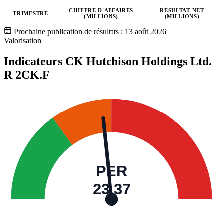
CHIFFRE D'AFFAIRES
RÉSULTAT NET
TRIMESTRE
(MILLIONS)
(MILLIONS)
Valeurs trimestrielles en millions (dollar de Hong Kong)
Prochaine publication de résultats :
13 août 2026
Valorisation
Indicateurs CK Hutchison Holdings Ltd.
R
2CK.F
PER
23,37