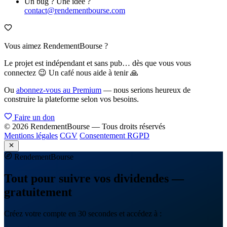
Un bug ? Une idée ?
contact@rendementbourse.com
Vous aimez RendementBourse ?
Le projet est indépendant et sans pub… dès que vous vous
connectez 😉 Un café nous aide à tenir 🙏
Ou
abonnez-vous au Premium
— nous serions heureux de
construire la plateforme selon vos besoins.
Faire un don
© 2026 RendementBourse — Tous droits réservés
Mentions légales
CGV
Consentement RGPD
Rendement
Bourse
Tout pour suivre vos dividendes —
gratuitement
Créez votre compte en 30 secondes et accédez à :