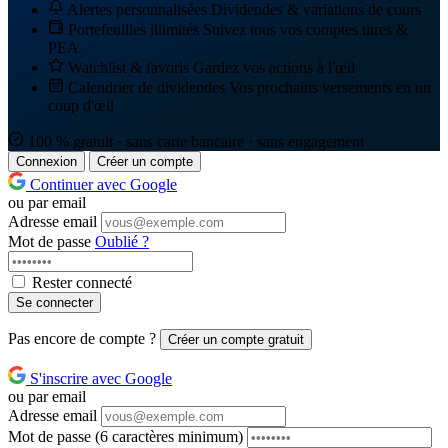
Alertes personnalisées
Dividendes & variations de cours
Portefeuilles illimités
Suivez tous vos comptes titres &
PEA
Watchlist & favoris
Gardez vos actions à l'œil
Calendrier de dividendes
Vos prochains versements en un
coup d'œil
100 % gratuit · sans carte bancaire · sans engagement
Connexion
Créer un compte
Continuer avec Google
ou par email
Adresse email
Mot de passe
Oublié ?
Rester connecté
Se connecter
Pas encore de compte ?
Créer un compte gratuit
S'inscrire avec Google
ou par email
Adresse email
Mot de passe
(6 caractères minimum)