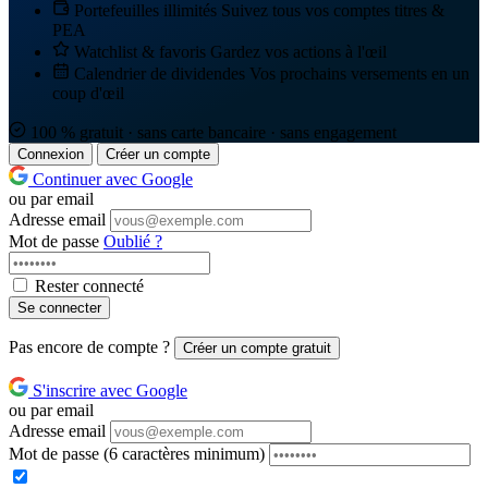
Portefeuilles illimités
Suivez tous vos comptes titres &
PEA
Watchlist & favoris
Gardez vos actions à l'œil
Calendrier de dividendes
Vos prochains versements en un
coup d'œil
100 % gratuit · sans carte bancaire · sans engagement
Connexion
Créer un compte
Continuer avec Google
ou par email
Adresse email
Mot de passe
Oublié ?
Rester connecté
Se connecter
Pas encore de compte ?
Créer un compte gratuit
S'inscrire avec Google
ou par email
Adresse email
Mot de passe
(6 caractères minimum)