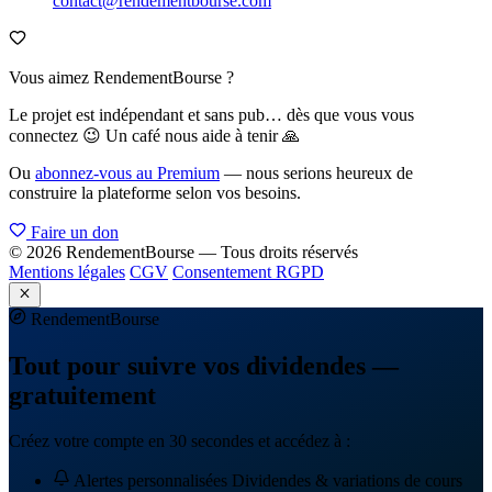
contact@rendementbourse.com
Vous aimez RendementBourse ?
Le projet est indépendant et sans pub… dès que vous vous
connectez 😉 Un café nous aide à tenir 🙏
Ou
abonnez-vous au Premium
— nous serions heureux de
construire la plateforme selon vos besoins.
Faire un don
© 2026 RendementBourse — Tous droits réservés
Mentions légales
CGV
Consentement RGPD
Rendement
Bourse
Tout pour suivre vos dividendes —
gratuitement
Créez votre compte en 30 secondes et accédez à :
Alertes personnalisées
Dividendes & variations de cours