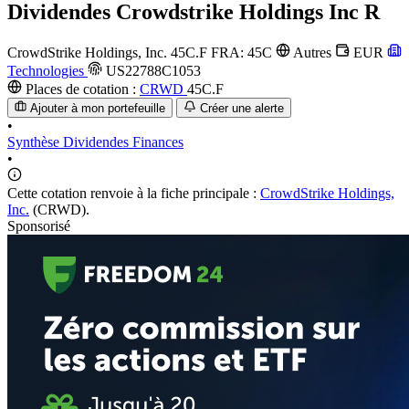
Dividendes
Crowdstrike Holdings Inc R
CrowdStrike Holdings, Inc.
45C.F
FRA: 45C
Autres
EUR
Technologies
US22788C1053
Places de cotation :
CRWD
45C.F
Ajouter à mon portefeuille
Créer une alerte
•
Synthèse
Dividendes
Finances
•
Cette cotation renvoie à la fiche principale :
CrowdStrike Holdings,
Inc.
(CRWD).
Sponsorisé