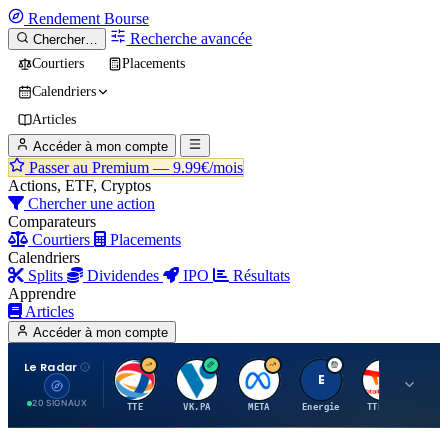
Rendement
Bourse
Recherche avancée
Chercher…
Courtiers
Placements
Calendriers
Articles
Accéder à mon compte
Passer au Premium —
9.99€/mois
Actions, ETF, Cryptos
Chercher une action
Comparateurs
Courtiers
Placements
Calendriers
Splits
Dividendes
IPO
Résultats
Apprendre
Articles
Accéder à mon compte
Le Radar
T
V
M
E
T
20 SIGNAUX
TTE
VK.PA
META
Energie
TTE.PA
RMS