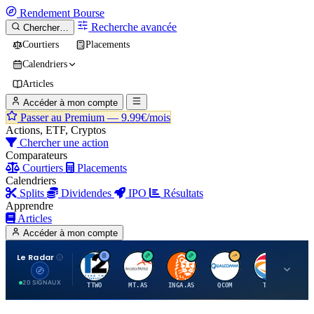
Rendement
Bourse
Recherche avancée
Chercher…
Courtiers
Placements
Calendriers
Articles
Accéder à mon compte
Passer au Premium —
9.99€/mois
Actions, ETF, Cryptos
Chercher une action
Comparateurs
Courtiers
Placements
Calendriers
Splits
Dividendes
IPO
Résultats
Apprendre
Articles
Accéder à mon compte
Le Radar
T
A
I
Q
T
20 SIGNAUX
TTWO
MT.AS
INGA.AS
QCOM
TTE
VK.