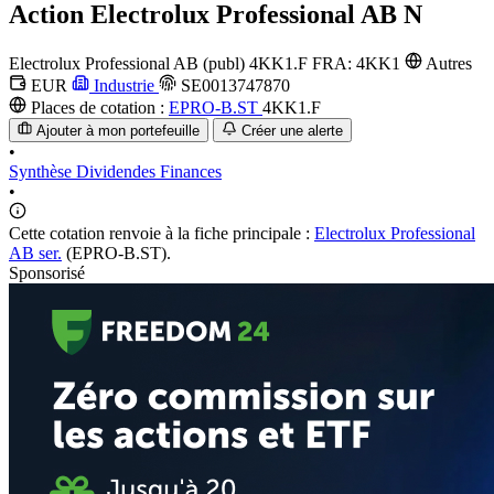
Action
Electrolux Professional AB N
Electrolux Professional AB (publ)
4KK1.F
FRA: 4KK1
Autres
EUR
Industrie
SE0013747870
Places de cotation :
EPRO-B.ST
4KK1.F
Ajouter à mon portefeuille
Créer une alerte
•
Synthèse
Dividendes
Finances
•
Cette cotation renvoie à la fiche principale :
Electrolux Professional
AB ser.
(EPRO-B.ST).
Sponsorisé