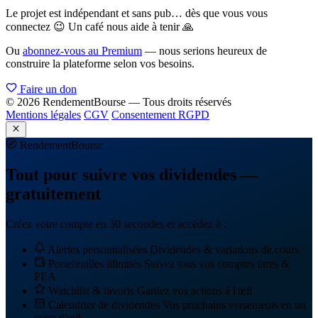
Le projet est indépendant et sans pub… dès que vous vous
connectez 😉 Un café nous aide à tenir 🙏
Ou
abonnez-vous au Premium
— nous serions heureux de
construire la plateforme selon vos besoins.
Faire un don
© 2026 RendementBourse — Tous droits réservés
Mentions légales
CGV
Consentement RGPD
Rendement
Bourse
Tout pour suivre vos dividendes —
gratuitement
Créez votre compte en 30 secondes et accédez à :
Alertes personnalisées
Dividendes & variations de cours
Portefeuilles illimités
Suivez tous vos comptes titres &
PEA
Watchlist & favoris
Gardez vos actions à l'œil
Calendrier de dividendes
Vos prochains versements en un
coup d'œil