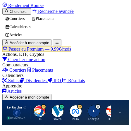
Rendement
Bourse
Recherche avancée
Chercher…
Courtiers
Placements
Calendriers
Articles
Accéder à mon compte
Passer au Premium —
9.99€/mois
Actions, ETF, Cryptos
Chercher une action
Comparateurs
Courtiers
Placements
Calendriers
Splits
Dividendes
IPO
Résultats
Apprendre
Articles
Accéder à mon compte
Le Radar
T
V
M
E
T
20 SIGNAUX
TTE
VK.PA
META
Energie
TTE.PA
RMS