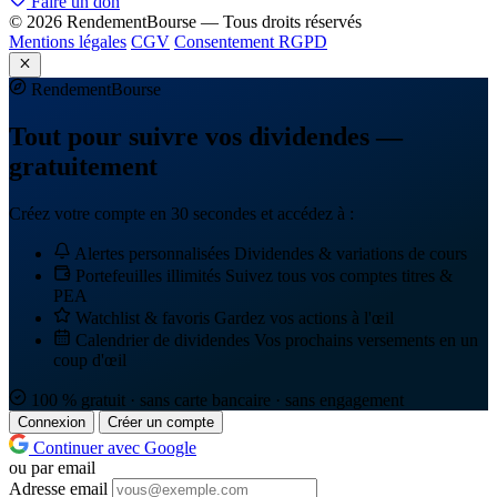
Faire un don
© 2026 RendementBourse — Tous droits réservés
Mentions légales
CGV
Consentement RGPD
Rendement
Bourse
Tout pour suivre vos dividendes —
gratuitement
Créez votre compte en 30 secondes et accédez à :
Alertes personnalisées
Dividendes & variations de cours
Portefeuilles illimités
Suivez tous vos comptes titres &
PEA
Watchlist & favoris
Gardez vos actions à l'œil
Calendrier de dividendes
Vos prochains versements en un
coup d'œil
100 % gratuit · sans carte bancaire · sans engagement
Connexion
Créer un compte
Continuer avec Google
ou par email
Adresse email