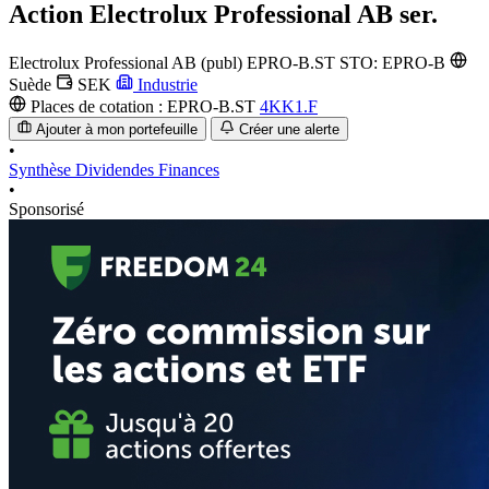
Action
Electrolux Professional AB ser.
Electrolux Professional AB (publ)
EPRO-B.ST
STO: EPRO-B
Suède
SEK
Industrie
Places de cotation :
EPRO-B.ST
4KK1.F
Ajouter à mon portefeuille
Créer une alerte
•
Synthèse
Dividendes
Finances
•
Sponsorisé