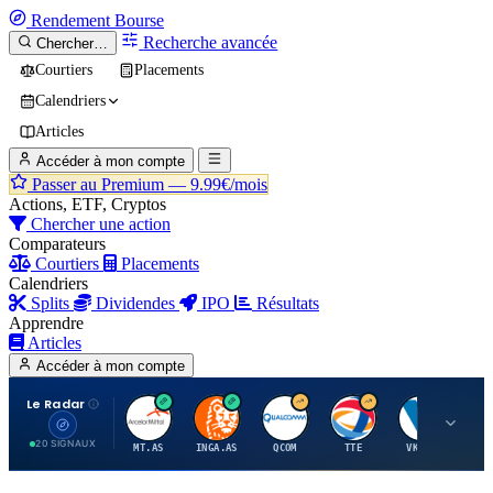
Rendement
Bourse
Recherche avancée
Chercher…
Courtiers
Placements
Calendriers
Articles
Accéder à mon compte
Passer au Premium —
9.99€/mois
Actions, ETF, Cryptos
Chercher une action
Comparateurs
Courtiers
Placements
Calendriers
Splits
Dividendes
IPO
Résultats
Apprendre
Articles
Accéder à mon compte
Le Radar
A
I
Q
T
V
20 SIGNAUX
MT.AS
INGA.AS
QCOM
TTE
VK.PA
ME