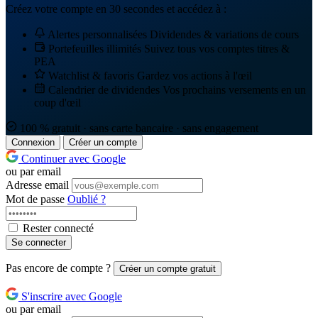
Créez votre compte en 30 secondes et accédez à :
Alertes personnalisées
Dividendes & variations de cours
Portefeuilles illimités
Suivez tous vos comptes titres &
PEA
Watchlist & favoris
Gardez vos actions à l'œil
Calendrier de dividendes
Vos prochains versements en un
coup d'œil
100 % gratuit · sans carte bancaire · sans engagement
Connexion
Créer un compte
Continuer avec Google
ou par email
Adresse email
Mot de passe
Oublié ?
Rester connecté
Se connecter
Pas encore de compte ?
Créer un compte gratuit
S'inscrire avec Google
ou par email