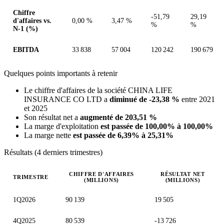
Chiffre
-51,79
29,19
d'affaires vs.
0,00 %
3,47 %
%
%
N-1 (%)
EBITDA
33 838
57 004
120 242
190 679
Quelques points importants à retenir
Le chiffre d'affaires de la société CHINA LIFE
INSURANCE CO LTD a
diminué de -23,38 %
entre 2021
et 2025
Son résultat net a
augmenté de 203,51 %
La marge d'exploitation
est passée de 100,00% à 100,00%
La marge nette
est passée de 6,39% à 25,31%
Résultats (4 derniers trimestres)
CHIFFRE D'AFFAIRES
RÉSULTAT NET
TRIMESTRE
(MILLIONS)
(MILLIONS)
Valeurs trimestrielles en millions (yuan renminbi chinois)
1Q2026
90 139
19 505
4Q2025
80 539
-13 726