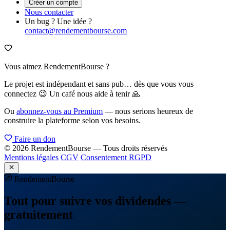
Créer un compte
Nous contacter
Un bug ? Une idée ?
contact@rendementbourse.com
Vous aimez RendementBourse ?
Le projet est indépendant et sans pub… dès que vous vous
connectez 😉 Un café nous aide à tenir 🙏
Ou
abonnez-vous au Premium
— nous serions heureux de
construire la plateforme selon vos besoins.
Faire un don
© 2026 RendementBourse — Tous droits réservés
Mentions légales
CGV
Consentement RGPD
Rendement
Bourse
Tout pour suivre vos dividendes —
gratuitement