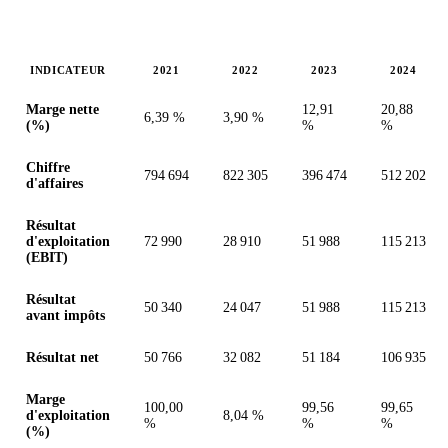
INDICATEUR
2021
2022
2023
2024
Valeurs en millions (yuan renminbi chinois)
Marge nette
12,91
20,88
6,39 %
3,90 %
(%)
%
%
Chiffre
794 694
822 305
396 474
512 202
d'affaires
Résultat
d'exploitation
72 990
28 910
51 988
115 213
(EBIT)
Résultat
50 340
24 047
51 988
115 213
avant impôts
Résultat net
50 766
32 082
51 184
106 935
Marge
100,00
99,56
99,65
d'exploitation
8,04 %
%
%
%
(%)