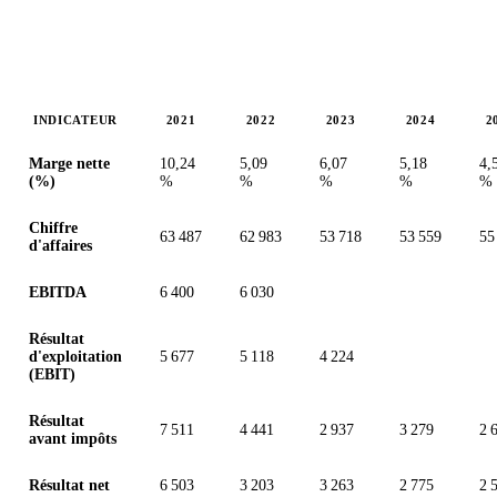
INDICATEUR
2021
2022
2023
2024
2
Valeurs en millions (dollar des États-Unis)
Marge nette
10,24
5,09
6,07
5,18
4,
(%)
%
%
%
%
%
Chiffre
63 487
62 983
53 718
53 559
55
d'affaires
EBITDA
6 400
6 030
Résultat
d'exploitation
5 677
5 118
4 224
(EBIT)
Résultat
7 511
4 441
2 937
3 279
2 
avant impôts
Résultat net
6 503
3 203
3 263
2 775
2 