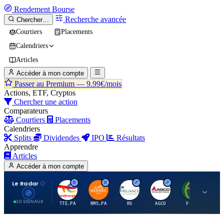
Rendement
Bourse
Recherche avancée
Chercher…
Courtiers
Placements
Calendriers
Articles
Accéder à mon compte
Passer au Premium —
9.99€/mois
Actions, ETF, Cryptos
Chercher une action
Comparateurs
Courtiers
Placements
Calendriers
Splits
Dividendes
IPO
Résultats
Apprendre
Articles
Accéder à mon compte
Le Radar
T
H
R
A
F
20 SIGNAUX
TTE.PA
RMS.PA
RS
AGCO
FCFS
MC