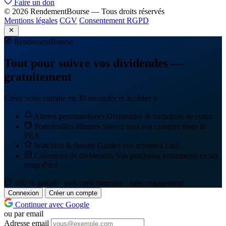
Faire un don
© 2026 RendementBourse — Tous droits réservés
Mentions légales
CGV
Consentement RGPD
Rendement
Bourse
Tout pour suivre vos dividendes —
gratuitement
Créez votre compte en 30 secondes et accédez à :
Alertes personnalisées
Dividendes & variations de cours
Portefeuilles illimités
Suivez tous vos comptes titres &
PEA
Watchlist & favoris
Gardez vos actions à l'œil
Calendrier de dividendes
Vos prochains versements en un
coup d'œil
100 % gratuit · sans carte bancaire · sans engagement
Connexion
Créer un compte
Continuer avec Google
ou par email
Adresse email