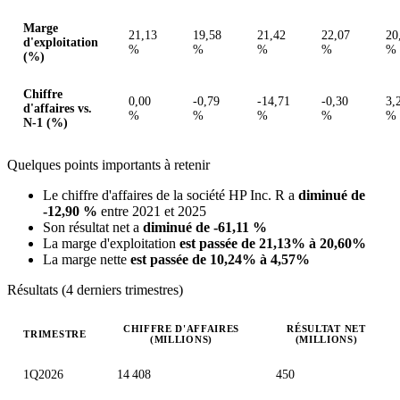
Marge
21,13
19,58
21,42
22,07
20
d'exploitation
%
%
%
%
%
(%)
Chiffre
0,00
-0,79
-14,71
-0,30
3,
d'affaires vs.
%
%
%
%
%
N-1 (%)
Quelques points importants à retenir
Le chiffre d'affaires de la société HP Inc. R a
diminué de
-12,90 %
entre 2021 et 2025
Son résultat net a
diminué de -61,11 %
La marge d'exploitation
est passée de 21,13% à 20,60%
La marge nette
est passée de 10,24% à 4,57%
Résultats (4 derniers trimestres)
CHIFFRE D'AFFAIRES
RÉSULTAT NET
TRIMESTRE
(MILLIONS)
(MILLIONS)
Valeurs trimestrielles en millions (dollar des États-Unis)
1Q2026
14 408
450