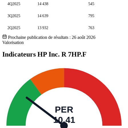
4Q2025
14 438
545
3Q2025
14 639
795
2Q2025
13 932
763
Prochaine publication de résultats :
26 août 2026
Valorisation
Indicateurs HP Inc. R
7HP.F
PER
10,41