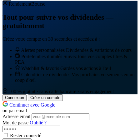
Rendement
Bourse
Tout pour suivre vos dividendes —
gratuitement
Créez votre compte en 30 secondes et accédez à :
Alertes personnalisées
Dividendes & variations de cours
Portefeuilles illimités
Suivez tous vos comptes titres &
PEA
Watchlist & favoris
Gardez vos actions à l'œil
Calendrier de dividendes
Vos prochains versements en un
coup d'œil
100 % gratuit · sans carte bancaire · sans engagement
Connexion
Créer un compte
Continuer avec Google
ou par email
Adresse email
Mot de passe
Oublié ?
Rester connecté