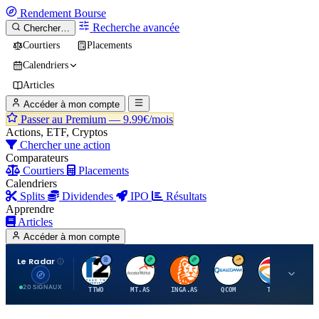
Rendement
Bourse
Recherche avancée
Chercher…
Courtiers
Placements
Calendriers
Articles
Accéder à mon compte
Passer au Premium —
9.99€/mois
Actions, ETF, Cryptos
Chercher une action
Comparateurs
Courtiers
Placements
Calendriers
Splits
Dividendes
IPO
Résultats
Apprendre
Articles
Accéder à mon compte
Le Radar
T
A
I
Q
T
20 SIGNAUX
TTWO
MT.AS
INGA.AS
QCOM
TTE
VK.