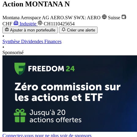
Action
MONTANA N
Montana Aerospace AG
AERO.SW
SWX: AERO
Suisse
CHF
Industrie
CH1110425654
Ajouter à mon portefeuille
Créer une alerte
•
Synthèse
Dividendes
Finances
•
Sponsorisé
Connectez-vous pour ne plus voir de sponsors