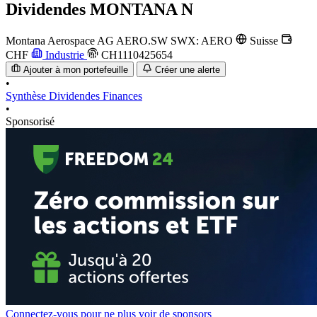
Dividendes
MONTANA N
Montana Aerospace AG
AERO.SW
SWX: AERO
Suisse
CHF
Industrie
CH1110425654
Ajouter à mon portefeuille
Créer une alerte
•
Synthèse
Dividendes
Finances
•
Sponsorisé
Connectez-vous pour ne plus voir de sponsors