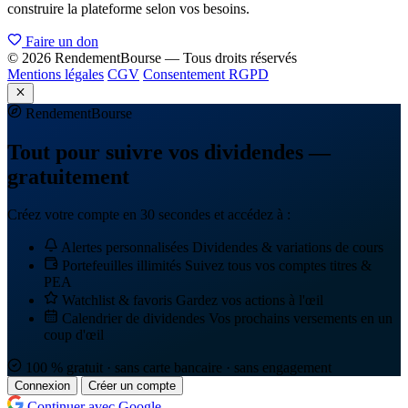
construire la plateforme selon vos besoins.
Faire un don
© 2026 RendementBourse — Tous droits réservés
Mentions légales
CGV
Consentement RGPD
Rendement
Bourse
Tout pour suivre vos dividendes —
gratuitement
Créez votre compte en 30 secondes et accédez à :
Alertes personnalisées
Dividendes & variations de cours
Portefeuilles illimités
Suivez tous vos comptes titres &
PEA
Watchlist & favoris
Gardez vos actions à l'œil
Calendrier de dividendes
Vos prochains versements en un
coup d'œil
100 % gratuit · sans carte bancaire · sans engagement
Connexion
Créer un compte
Continuer avec Google