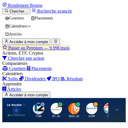
Rendement
Bourse
Recherche avancée
Chercher…
Courtiers
Placements
Calendriers
Articles
Accéder à mon compte
Passer au Premium —
9.99€/mois
Actions, ETF, Cryptos
Chercher une action
Comparateurs
Courtiers
Placements
Calendriers
Splits
Dividendes
IPO
Résultats
Apprendre
Articles
Accéder à mon compte
Le Radar
T
A
I
Q
T
20 SIGNAUX
TTWO
MT.AS
INGA.AS
QCOM
TTE
VK.