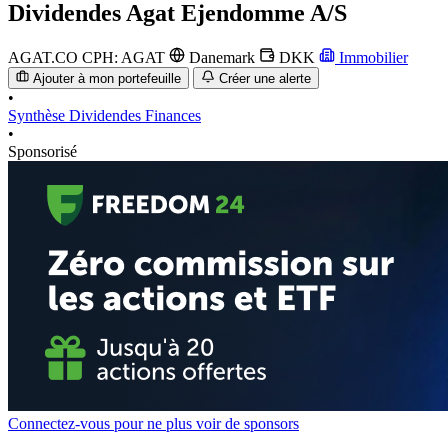
Dividendes
Agat Ejendomme A/S
AGAT.CO
CPH: AGAT
Danemark
DKK
Immobilier
Ajouter à mon portefeuille
Créer une alerte
•
Synthèse
Dividendes
Finances
•
Sponsorisé
Connectez-vous pour ne plus voir de sponsors