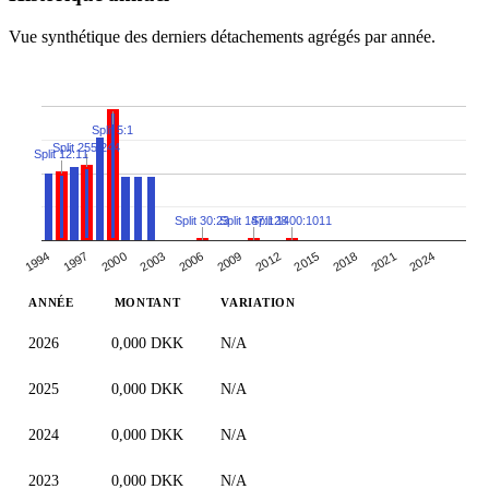
Vue synthétique des derniers détachements agrégés par année.
Split 5:1
Split 255:244
Split 12:11
Split 30:23
Split 147:128
Split 1400:1011
2018
2012
2006
2000
1994
2021
2015
2009
2003
1997
2024
ANNÉE
MONTANT
VARIATION
2026
0,000 DKK
N/A
2025
0,000 DKK
N/A
2024
0,000 DKK
N/A
2023
0,000 DKK
N/A