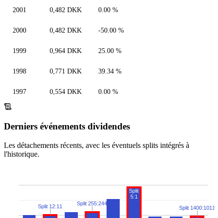
2001
0,482 DKK
0.00 %
2000
0,482 DKK
-50.00 %
1999
0,964 DKK
25.00 %
1998
0,771 DKK
39.34 %
1997
0,554 DKK
0.00 %
Derniers événements dividendes
Les détachements récents, avec les éventuels splits intégrés à
l'historique.
Split
5:1
Split 255:244
Split 12:11
Split 1400:1011