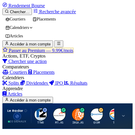
Rendement
Bourse
Recherche avancée
Chercher…
Courtiers
Placements
Calendriers
Articles
Accéder à mon compte
Passer au Premium —
9.99€/mois
Actions, ETF, Cryptos
Chercher une action
Comparateurs
Courtiers
Placements
Calendriers
Splits
Dividendes
IPO
Résultats
Apprendre
Articles
Accéder à mon compte
Le Radar
T
A
I
Q
T
20 SIGNAUX
TTWO
MT.AS
INGA.AS
QCOM
TTE
VK.