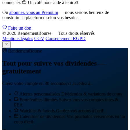
connectez 😉 Un café nous aide à tenir 🙏
Ou
abonnez-vous au Premium
— nous serions heureux de
construire la plateforme selon vos besoins.
Faire un don
© 2026 RendementBourse — Tous droits réservés
Mentions légales
CGV
Consentement RGPD
Rendement
Bourse
Tout pour suivre vos dividendes —
gratuitement
Créez votre compte en 30 secondes et accédez à :
Alertes personnalisées
Dividendes & variations de cours
Portefeuilles illimités
Suivez tous vos comptes titres &
PEA
Watchlist & favoris
Gardez vos actions à l'œil
Calendrier de dividendes
Vos prochains versements en un
coup d'œil