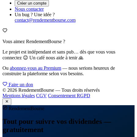
Créer un compte
Nous contacter
Un bug ? Une idée ?
contact@rendementbourse.com
Vous aimez RendementBourse ?
Le projet est indépendant et sans pub… dès que vous vous
connectez 😉 Un café nous aide à tenir 🙏
Ou
abonnez-vous au Premium
— nous serions heureux de
construire la plateforme selon vos besoins.
Faire un don
© 2026 RendementBourse — Tous droits réservés
Mentions légales
CGV
Consentement RGPD
Rendement
Bourse
Tout pour suivre vos dividendes —
gratuitement