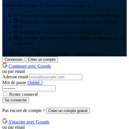
Créez votre compte en 30 secondes et accédez à :
Alertes personnalisées
Dividendes & variations de cours
Portefeuilles illimités
Suivez tous vos comptes titres &
PEA
Watchlist & favoris
Gardez vos actions à l'œil
Calendrier de dividendes
Vos prochains versements en un
coup d'œil
100 % gratuit · sans carte bancaire · sans engagement
Connexion
Créer un compte
Continuer avec Google
ou par email
Adresse email
Mot de passe
Oublié ?
Rester connecté
Se connecter
Pas encore de compte ?
Créer un compte gratuit
S'inscrire avec Google
ou par email