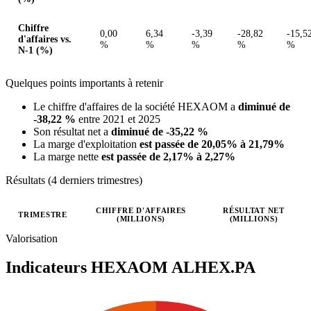
Chiffre
0,00
6,34
-3,39
-28,82
-15,5
d'affaires vs.
%
%
%
%
%
N-1 (%)
Quelques points importants à retenir
Le chiffre d'affaires de la société HEXAOM a
diminué de
-38,22 %
entre 2021 et 2025
Son résultat net a
diminué de -35,22 %
La marge d'exploitation
est passée de 20,05% à 21,79%
La marge nette
est passée de 2,17% à 2,27%
Résultats (4 derniers trimestres)
CHIFFRE D'AFFAIRES
RÉSULTAT NET
TRIMESTRE
(MILLIONS)
(MILLIONS)
Valeurs trimestrielles en millions (euro)
Valorisation
Indicateurs HEXAOM
ALHEX.PA