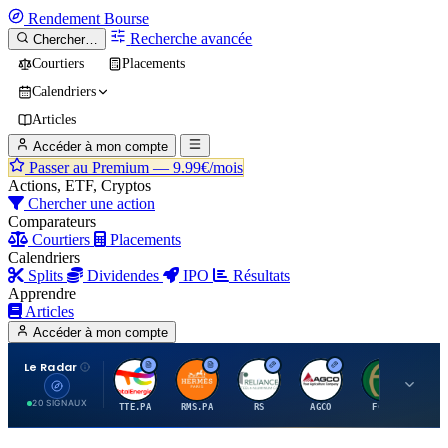
Rendement
Bourse
Recherche avancée
Chercher…
Courtiers
Placements
Calendriers
Articles
Accéder à mon compte
Passer au Premium —
9.99€/mois
Actions, ETF, Cryptos
Chercher une action
Comparateurs
Courtiers
Placements
Calendriers
Splits
Dividendes
IPO
Résultats
Apprendre
Articles
Accéder à mon compte
Le Radar
T
H
R
A
F
20 SIGNAUX
TTE.PA
RMS.PA
RS
AGCO
FCFS
MC