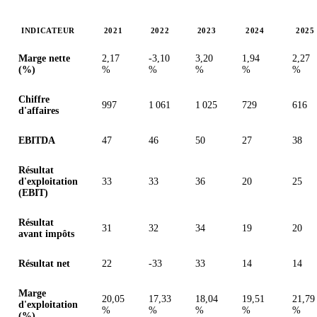
INDICATEUR
2021
2022
2023
2024
2025
Valeurs en millions (euro)
Marge nette
2,17
-3,10
3,20
1,94
2,27
(%)
%
%
%
%
%
Chiffre
997
1 061
1 025
729
616
d'affaires
EBITDA
47
46
50
27
38
Résultat
d'exploitation
33
33
36
20
25
(EBIT)
Résultat
31
32
34
19
20
avant impôts
Résultat net
22
-33
33
14
14
Marge
20,05
17,33
18,04
19,51
21,79
d'exploitation
%
%
%
%
%
(%)