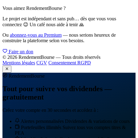
Vous aimez RendementBourse ?
Le projet est indépendant et sans pub… dès que vous vous
connectez 😉 Un café nous aide à tenir 🙏
Ou
abonnez-vous au Premium
— nous serions heureux de
construire la plateforme selon vos besoins.
Faire un don
© 2026 RendementBourse — Tous droits réservés
Mentions légales
CGV
Consentement RGPD
Rendement
Bourse
Tout pour suivre vos dividendes —
gratuitement
Créez votre compte en 30 secondes et accédez à :
Alertes personnalisées
Dividendes & variations de cours
Portefeuilles illimités
Suivez tous vos comptes titres &
PEA