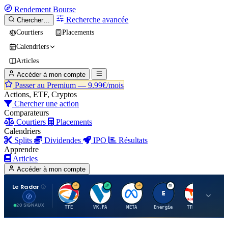
Rendement
Bourse
Recherche avancée
Chercher…
Courtiers
Placements
Calendriers
Articles
Accéder à mon compte
Passer au Premium —
9.99€/mois
Actions, ETF, Cryptos
Chercher une action
Comparateurs
Courtiers
Placements
Calendriers
Splits
Dividendes
IPO
Résultats
Apprendre
Articles
Accéder à mon compte
Le Radar
T
V
M
E
T
20 SIGNAUX
TTE
VK.PA
META
Energie
TTE.PA
RMS