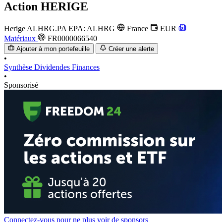
Action
HERIGE
Herige
ALHRG.PA
EPA: ALHRG
France
EUR
Matériaux
FR0000066540
Ajouter à mon portefeuille
Créer une alerte
•
Synthèse
Dividendes
Finances
•
Sponsorisé
Connectez-vous pour ne plus voir de sponsors