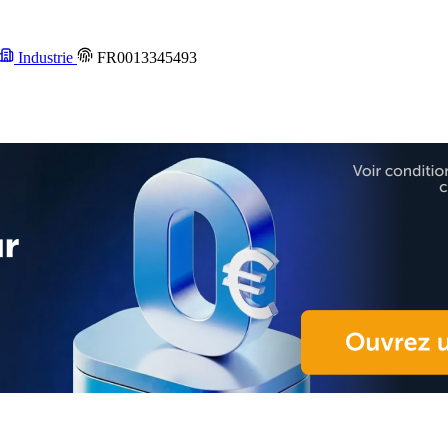
Industrie
FR0013345493