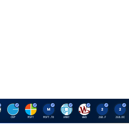
C
M
M
A
W
2
2
CNP
MSFT
MSFT.TO
AMAT
WWD
2GB.F
2GB.DE