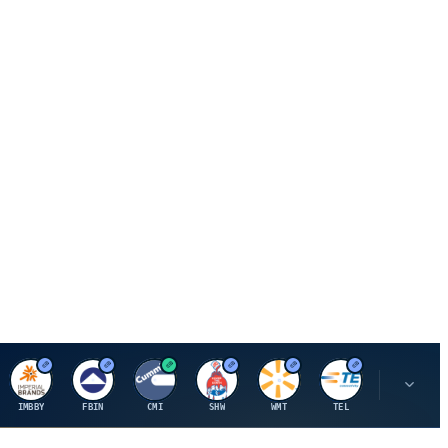
I
F
C
S
W
M
IMBBY
FBIN
CMI
SHW
WMT
TEL
MAU.PA