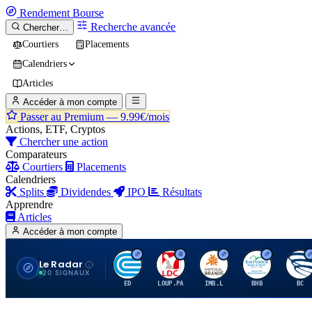
Rendement
Bourse
Recherche avancée
Chercher…
Courtiers
Placements
Calendriers
Articles
Accéder à mon compte
Passer au Premium —
9.99€/mois
Actions, ETF, Cryptos
Chercher une action
Comparateurs
Courtiers
Placements
Calendriers
Splits
Dividendes
IPO
Résultats
Apprendre
Articles
Accéder à mon compte
Le Radar
C
L
I
B
B
20 SIGNAUX
ED
LOUP.PA
IMB.L
BHB
BC