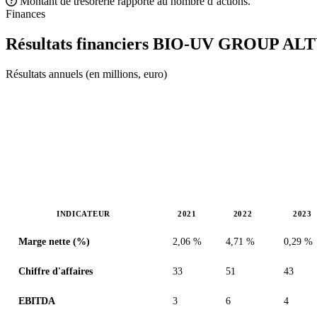
Montant de trésorerie rapporté au nombre d’actions.
Finances
Résultats financiers BIO-UV GROUP
ALT
Résultats annuels (en millions, euro)
INDICATEUR
2021
2022
2023
Valeurs en millions (euro)
Marge nette (%)
2,06 %
4,71 %
0,29 %
Chiffre d'affaires
33
51
43
EBITDA
3
6
4