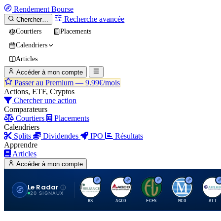
Rendement
Bourse
Recherche avancée
Chercher…
Courtiers
Placements
Calendriers
Articles
Accéder à mon compte
Passer au Premium —
9.99€/mois
Actions, ETF, Cryptos
Chercher une action
Comparateurs
Courtiers
Placements
Calendriers
Splits
Dividendes
IPO
Résultats
Apprendre
Articles
Accéder à mon compte
Le Radar
R
A
F
M
A
20 SIGNAUX
RS
AGCO
FCFS
MCO
AIT