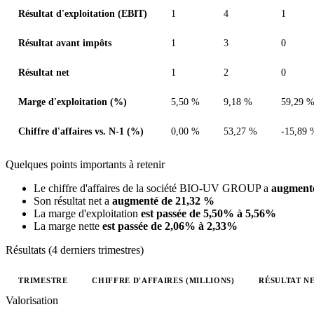
Résultat d'exploitation (EBIT)
1
4
1
Résultat avant impôts
1
3
0
Résultat net
1
2
0
Marge d'exploitation (%)
5,50 %
9,18 %
59,29 
Chiffre d'affaires vs. N-1 (%)
0,00 %
53,27 %
-15,89 
Quelques points importants à retenir
Le chiffre d'affaires de la société BIO-UV GROUP a
augment
Son résultat net a
augmenté de 21,32 %
La marge d'exploitation
est passée de 5,50% à 5,56%
La marge nette
est passée de 2,06% à 2,33%
Résultats (4 derniers trimestres)
TRIMESTRE
CHIFFRE D'AFFAIRES (MILLIONS)
RÉSULTAT NE
Valeurs trimestrielles en millions (euro)
Valorisation