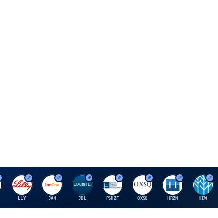
E
J
J
P
O
H
H
LLY
JAN
JBL
PSHZF
OXSQ
HRZN
HIW