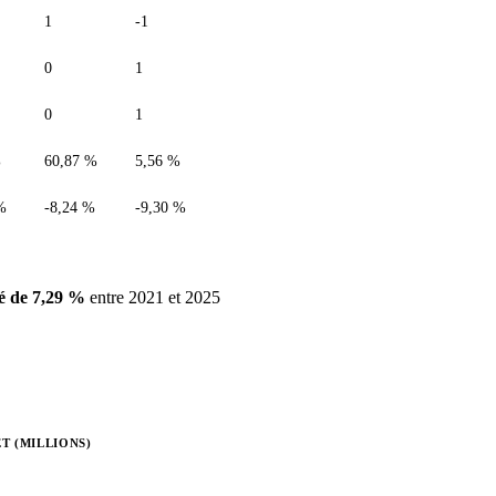
1
-1
0
1
0
1
%
60,87 %
5,56 %
%
-8,24 %
-9,30 %
é de 7,29 %
entre 2021 et 2025
T (MILLIONS)