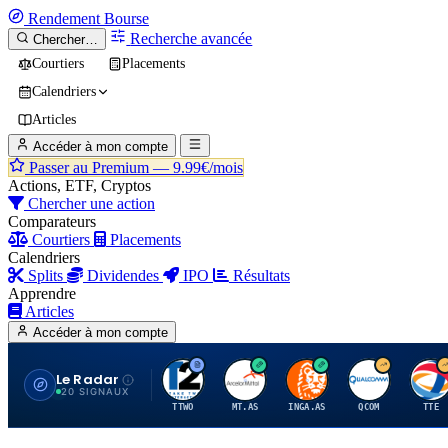
Rendement
Bourse
Recherche avancée
Chercher…
Courtiers
Placements
Calendriers
Articles
Accéder à mon compte
Passer au Premium —
9.99€/mois
Actions, ETF, Cryptos
Chercher une action
Comparateurs
Courtiers
Placements
Calendriers
Splits
Dividendes
IPO
Résultats
Apprendre
Articles
Accéder à mon compte
Le Radar
T
A
I
Q
T
20 SIGNAUX
TTWO
MT.AS
INGA.AS
QCOM
TTE