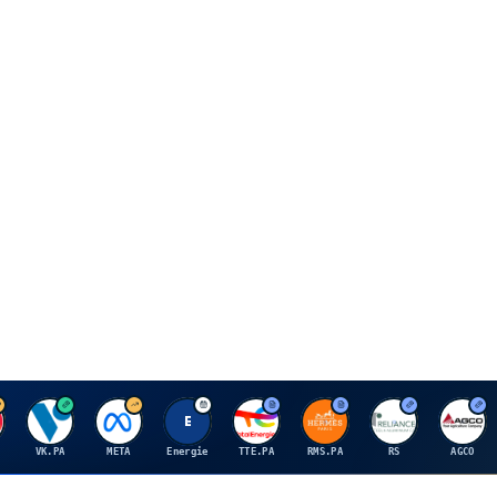
V
M
E
T
H
R
A
VK.PA
META
Energie
TTE.PA
RMS.PA
RS
AGCO