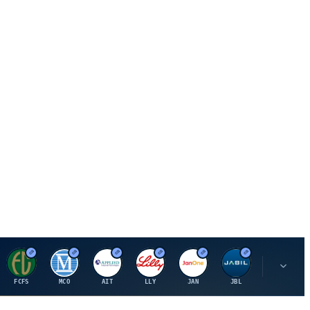
F
M
A
E
J
J
P
FCFS
MCO
AIT
LLY
JAN
JBL
PSHZF