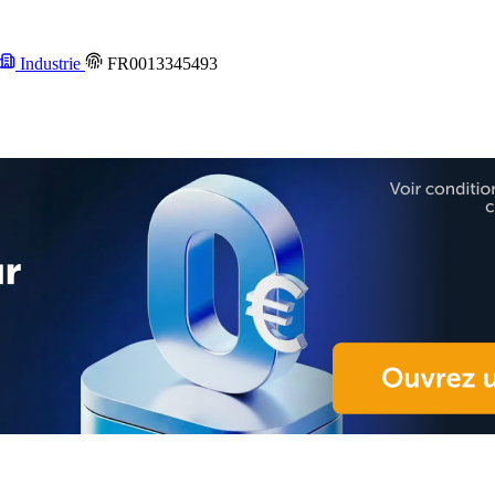
Industrie
FR0013345493