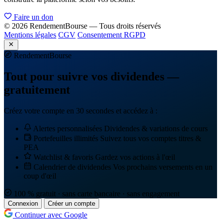
Faire un don
© 2026 RendementBourse — Tous droits réservés
Mentions légales
CGV
Consentement RGPD
Rendement
Bourse
Tout pour suivre vos dividendes —
gratuitement
Créez votre compte en 30 secondes et accédez à :
Alertes personnalisées
Dividendes & variations de cours
Portefeuilles illimités
Suivez tous vos comptes titres &
PEA
Watchlist & favoris
Gardez vos actions à l'œil
Calendrier de dividendes
Vos prochains versements en un
coup d'œil
100 % gratuit · sans carte bancaire · sans engagement
Connexion
Créer un compte
Continuer avec Google