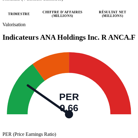
CHIFFRE D'AFFAIRES
RÉSULTAT NET
TRIMESTRE
(MILLIONS)
(MILLIONS)
Valeurs trimestrielles en millions (yen japonais)
Valorisation
Indicateurs ANA Holdings Inc. R
ANCA.F
PER
9,66
PER (Price Earnings Ratio)