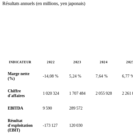
Résultats annuels (en millions, yen japonais)
INDICATEUR
2022
2023
2024
202
Valeurs en millions (yen japonais)
Marge nette
-14,08 %
5,24 %
7,64 %
6,77 
(%)
Chiffre
1 020 324
1 707 484
2 055 928
2 261 
d'affaires
EBITDA
9 590
289 572
Résultat
d'exploitation
-173 127
120 030
(EBIT)