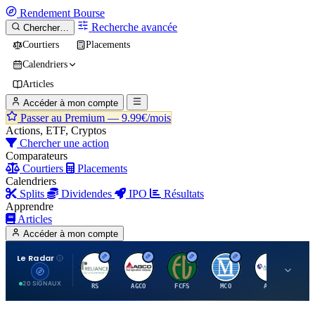
Rendement
Bourse
Recherche avancée
Chercher…
Courtiers
Placements
Calendriers
Articles
Accéder à mon compte
Passer au Premium —
9.99€/mois
Actions, ETF, Cryptos
Chercher une action
Comparateurs
Courtiers
Placements
Calendriers
Splits
Dividendes
IPO
Résultats
Apprendre
Articles
Accéder à mon compte
Le Radar
R
A
F
M
A
20 SIGNAUX
RS
AGCO
FCFS
MCO
AIT
LL