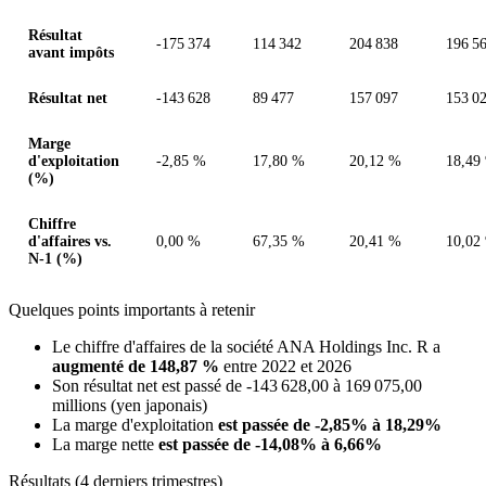
Résultat
-175 374
114 342
204 838
196 5
avant impôts
Résultat net
-143 628
89 477
157 097
153 0
Marge
d'exploitation
-2,85 %
17,80 %
20,12 %
18,49
(%)
Chiffre
d'affaires vs.
0,00 %
67,35 %
20,41 %
10,02
N-1 (%)
Quelques points importants à retenir
Le chiffre d'affaires de la société ANA Holdings Inc. R a
augmenté de 148,87 %
entre 2022 et 2026
Son résultat net est passé de -143 628,00 à 169 075,00
millions (yen japonais)
La marge d'exploitation
est passée de -2,85% à 18,29%
La marge nette
est passée de -14,08% à 6,66%
Résultats (4 derniers trimestres)