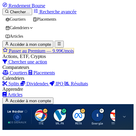
Rendement
Bourse
Recherche avancée
Chercher…
Courtiers
Placements
Calendriers
Articles
Accéder à mon compte
Passer au Premium —
9.99€/mois
Actions, ETF, Cryptos
Chercher une action
Comparateurs
Courtiers
Placements
Calendriers
Splits
Dividendes
IPO
Résultats
Apprendre
Articles
Accéder à mon compte
Le Radar
T
V
M
E
T
20 SIGNAUX
TTE
VK.PA
META
Energie
TTE.PA
RMS