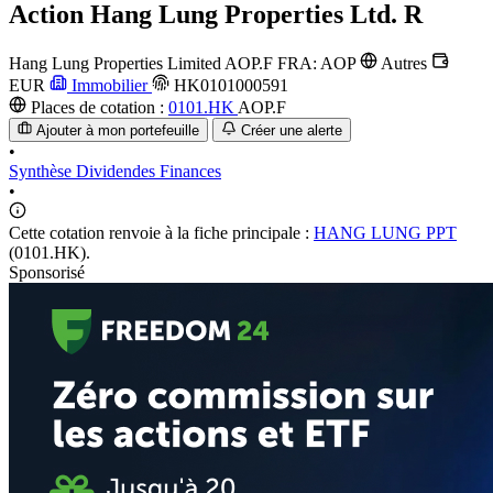
Action
Hang Lung Properties Ltd. R
Hang Lung Properties Limited
AOP.F
FRA: AOP
Autres
EUR
Immobilier
HK0101000591
Places de cotation :
0101.HK
AOP.F
Ajouter à mon portefeuille
Créer une alerte
•
Synthèse
Dividendes
Finances
•
Cette cotation renvoie à la fiche principale :
HANG LUNG PPT
(0101.HK).
Sponsorisé