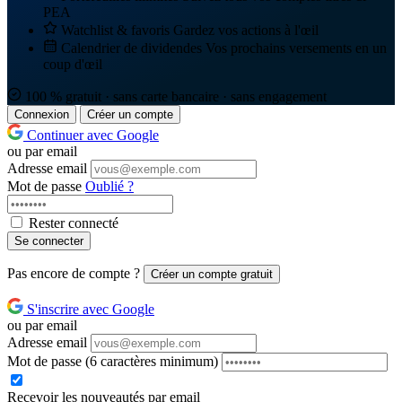
PEA
Watchlist & favoris
Gardez vos actions à l'œil
Calendrier de dividendes
Vos prochains versements en un
coup d'œil
100 % gratuit · sans carte bancaire · sans engagement
Connexion
Créer un compte
Continuer avec Google
ou par email
Adresse email
Mot de passe
Oublié ?
Rester connecté
Se connecter
Pas encore de compte ?
Créer un compte gratuit
S'inscrire avec Google
ou par email
Adresse email
Mot de passe
(6 caractères minimum)
Recevoir les nouveautés par email