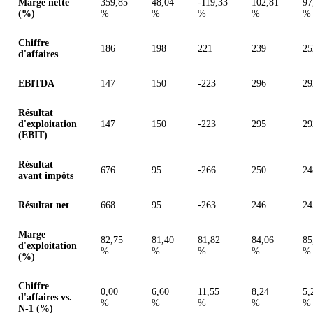
Marge nette
359,85
48,04
-119,33
102,81
97
(%)
%
%
%
%
%
Chiffre
186
198
221
239
25
d'affaires
EBITDA
147
150
-223
296
29
Résultat
d'exploitation
147
150
-223
295
29
(EBIT)
Résultat
676
95
-266
250
24
avant impôts
Résultat net
668
95
-263
246
24
Marge
82,75
81,40
81,82
84,06
85
d'exploitation
%
%
%
%
%
(%)
Chiffre
0,00
6,60
11,55
8,24
5,
d'affaires vs.
%
%
%
%
%
N-1 (%)