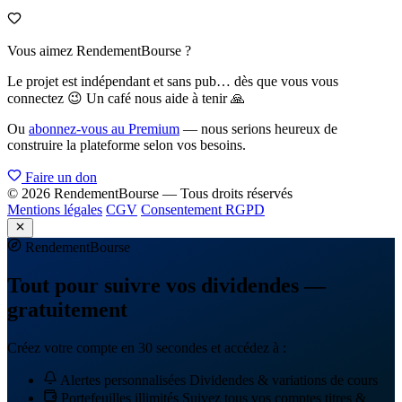
Vous aimez RendementBourse ?
Le projet est indépendant et sans pub… dès que vous vous
connectez 😉 Un café nous aide à tenir 🙏
Ou
abonnez-vous au Premium
— nous serions heureux de
construire la plateforme selon vos besoins.
Faire un don
© 2026 RendementBourse — Tous droits réservés
Mentions légales
CGV
Consentement RGPD
Rendement
Bourse
Tout pour suivre vos dividendes —
gratuitement
Créez votre compte en 30 secondes et accédez à :
Alertes personnalisées
Dividendes & variations de cours
Portefeuilles illimités
Suivez tous vos comptes titres &