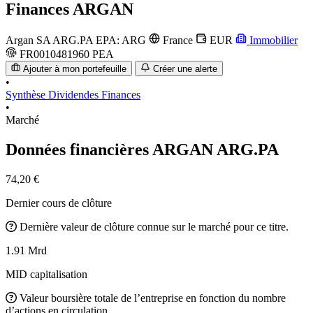
Finances
ARGAN
Argan SA
ARG.PA
EPA: ARG
France
EUR
Immobilier
FR0010481960
PEA
Ajouter à mon portefeuille
Créer une alerte
•
Synthèse
Dividendes
Finances
•
Marché
Données financières ARGAN
ARG.PA
74,20 €
Dernier cours de clôture
Dernière valeur de clôture connue sur le marché pour ce titre.
1.91 Mrd
MID capitalisation
Valeur boursière totale de l’entreprise en fonction du nombre
d’actions en circulation.