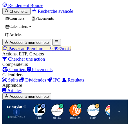
Rendement
Bourse
Recherche avancée
Chercher…
Courtiers
Placements
Calendriers
Articles
Accéder à mon compte
Passer au Premium —
9.99€/mois
Actions, ETF, Cryptos
Chercher une action
Comparateurs
Courtiers
Placements
Calendriers
Splits
Dividendes
IPO
Résultats
Apprendre
Articles
Accéder à mon compte
Le Radar
T
A
I
Q
T
20 SIGNAUX
TTWO
MT.AS
INGA.AS
QCOM
TTE
VK.