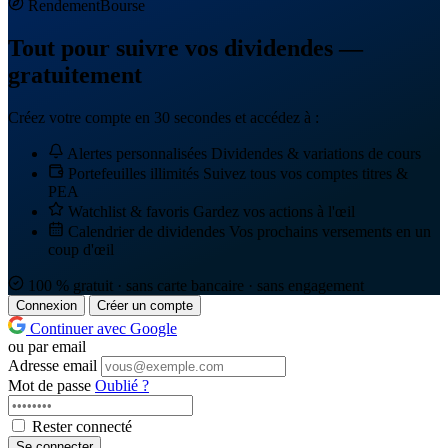
Rendement
Bourse
Tout pour suivre vos dividendes —
gratuitement
Créez votre compte en 30 secondes et accédez à :
Alertes personnalisées
Dividendes & variations de cours
Portefeuilles illimités
Suivez tous vos comptes titres &
PEA
Watchlist & favoris
Gardez vos actions à l'œil
Calendrier de dividendes
Vos prochains versements en un
coup d'œil
100 % gratuit · sans carte bancaire · sans engagement
Connexion
Créer un compte
Continuer avec Google
ou par email
Adresse email
Mot de passe
Oublié ?
Rester connecté
Se connecter