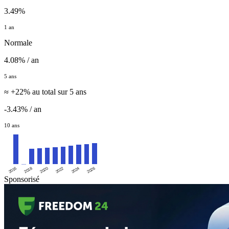
3.49%
1 an
Normale
4.08% / an
5 ans
≈ +22% au total sur 5 ans
-3.43% / an
10 ans
2016
2020
2024
2018
2022
2026
Sponsorisé