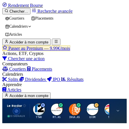
Rendement
Bourse
Recherche avancée
Chercher…
Courtiers
Placements
Calendriers
Articles
Accéder à mon compte
Passer au Premium —
9.99€/mois
Actions, ETF, Cryptos
Chercher une action
Comparateurs
Courtiers
Placements
Calendriers
Splits
Dividendes
IPO
Résultats
Apprendre
Articles
Accéder à mon compte
Le Radar
T
A
I
Q
T
20 SIGNAUX
TTWO
MT.AS
INGA.AS
QCOM
TTE
VK.