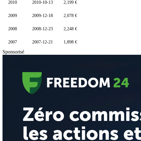
2010
2010-10-13
2,199 €
2009
2009-12-18
2,078 €
2008
2008-12-23
2,248 €
2007
2007-12-21
1,898 €
Sponsorisé