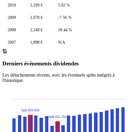
2010
2,199 €
5.82 %
2009
2,078 €
-7.56 %
2008
2,248 €
18.44 %
2007
1,898 €
N/A
Derniers événements dividendes
Les détachements récents, avec les éventuels splits intégrés à
l'historique.
Split 855:808
Split 831:791