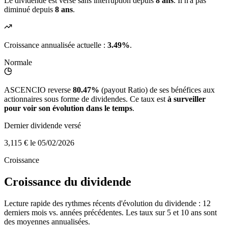
Le dividende est versé sans interruption depuis
8 ans
. Il n'a pas
diminué depuis
8 ans
.
Croissance annualisée actuelle :
3.49%
.
Normale
ASCENCIO reverse
80.47%
(payout Ratio) de ses bénéfices aux
actionnaires sous forme de dividendes. Ce taux est
à surveiller
pour voir son évolution dans le temps
.
Dernier dividende versé
3,115 €
le 05/02/2026
Croissance
Croissance du dividende
Lecture rapide des rythmes récents d'évolution du dividende : 12
derniers mois vs. années précédentes. Les taux sur 5 et 10 ans sont
des moyennes annualisées.