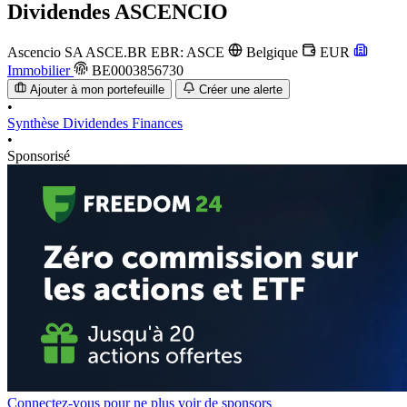
Dividendes
ASCENCIO
Ascencio SA
ASCE.BR
EBR: ASCE
Belgique
EUR
Immobilier
BE0003856730
Ajouter à mon portefeuille
Créer une alerte
•
Synthèse
Dividendes
Finances
•
Sponsorisé
Connectez-vous pour ne plus voir de sponsors