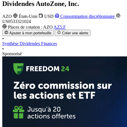
Dividendes
AutoZone, Inc.
AZO
États-Unis
USD
Consommation discrétionnaire
US0533321024
Places de cotation :
AZO
AZ5.F
Ajouter à mon portefeuille
Créer une alerte
•
Synthèse
Dividendes
Finances
•
Sponsorisé