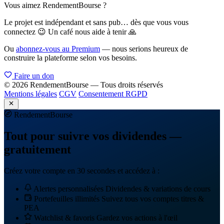
Vous aimez RendementBourse ?
Le projet est indépendant et sans pub… dès que vous vous
connectez 😉 Un café nous aide à tenir 🙏
Ou
abonnez-vous au Premium
— nous serions heureux de
construire la plateforme selon vos besoins.
Faire un don
© 2026 RendementBourse — Tous droits réservés
Mentions légales
CGV
Consentement RGPD
Rendement
Bourse
Tout pour suivre vos dividendes —
gratuitement
Créez votre compte en 30 secondes et accédez à :
Alertes personnalisées
Dividendes & variations de cours
Portefeuilles illimités
Suivez tous vos comptes titres &
PEA
Watchlist & favoris
Gardez vos actions à l'œil