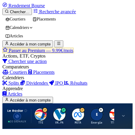
Rendement
Bourse
Recherche avancée
Chercher…
Courtiers
Placements
Calendriers
Articles
Accéder à mon compte
Passer au Premium —
9.99€/mois
Actions, ETF, Cryptos
Chercher une action
Comparateurs
Courtiers
Placements
Calendriers
Splits
Dividendes
IPO
Résultats
Apprendre
Articles
Accéder à mon compte
Le Radar
T
V
M
E
T
20 SIGNAUX
TTE
VK.PA
META
Energie
TTE.PA
RMS