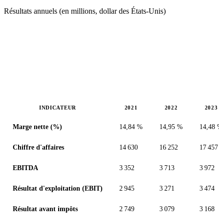
Résultats annuels (en millions, dollar des États-Unis)
INDICATEUR
2021
2022
2023
Valeurs en millions (dollar des États-Unis)
Marge nette (%)
14,84 %
14,95 %
14,48
Chiffre d'affaires
14 630
16 252
17 457
EBITDA
3 352
3 713
3 972
Résultat d'exploitation (EBIT)
2 945
3 271
3 474
Résultat avant impôts
2 749
3 079
3 168