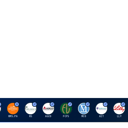
H
R
A
F
M
A
E
RMS.PA
RS
AGCO
FCFS
MCO
AIT
LLY