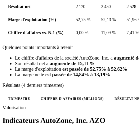
Résultat net
2 170
2 430
2 528
Marge d'exploitation (%)
52,75 %
52,13 %
51,96
Chiffre d'affaires vs. N-1 (%)
0,00 %
11,09 %
7,41 
Quelques points importants à retenir
Le chiffre d'affaires de la société AutoZone, Inc. a
augmenté d
Son résultat net a
augmenté de 15,11 %
La marge d'exploitation
est passée de 52,75% à 52,62%
La marge nette
est passée de 14,84% à 13,19%
Résultats (4 derniers trimestres)
TRIMESTRE
CHIFFRE D'AFFAIRES (MILLIONS)
RÉSULTAT NE
Valeurs trimestrielles en millions (dollar des États-Unis)
Valorisation
Indicateurs AutoZone, Inc.
AZO