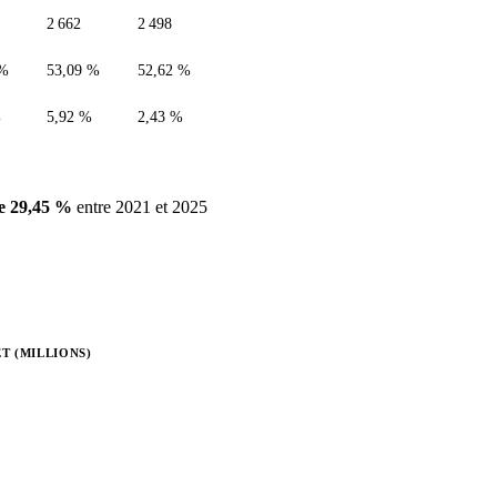
2 662
2 498
 %
53,09 %
52,62 %
%
5,92 %
2,43 %
e 29,45 %
entre 2021 et 2025
T (MILLIONS)