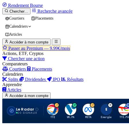
Rendement
Bourse
Recherche avancée
Chercher…
Courtiers
Placements
Calendriers
Articles
Accéder à mon compte
Passer au Premium —
9.99€/mois
Actions, ETF, Cryptos
Chercher une action
Comparateurs
Courtiers
Placements
Calendriers
Splits
Dividendes
IPO
Résultats
Apprendre
Articles
Accéder à mon compte
Le Radar
T
V
M
E
T
20 SIGNAUX
TTE
VK.PA
META
Energie
TTE.PA