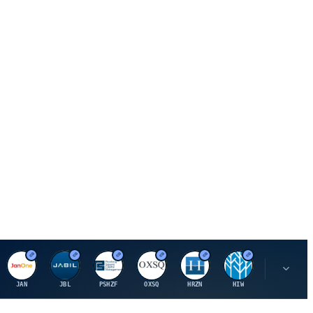
J
J
P
O
H
H
U
JAN
JBL
PSHZF
OXSQ
HRZN
HIW
UMH