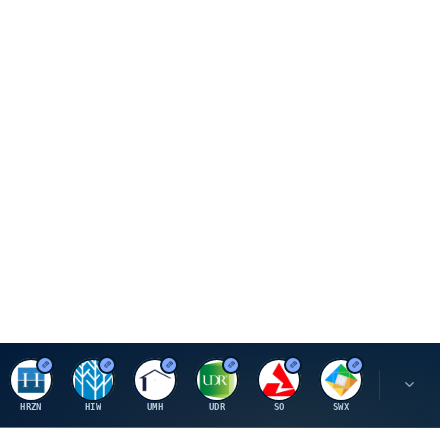
H
H
U
U
S
S
S
HRZN
HIW
UMH
UDR
SO
SWX
SIGI