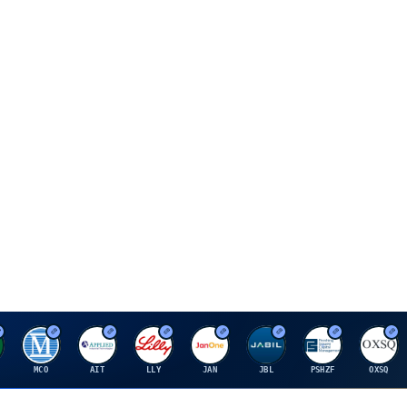
M
A
E
J
J
P
O
MCO
AIT
LLY
JAN
JBL
PSHZF
OXSQ