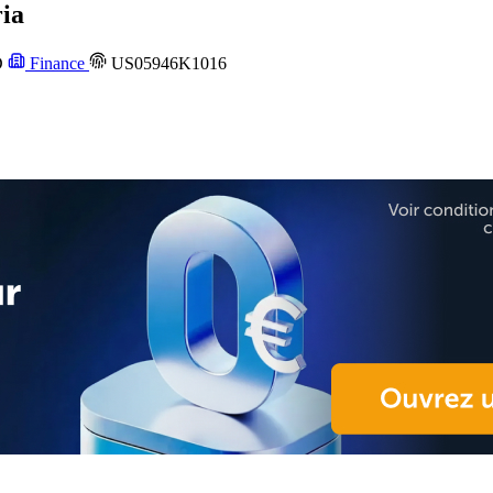
ia
D
Finance
US05946K1016