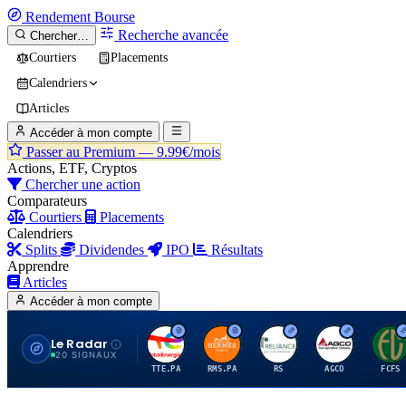
Rendement
Bourse
Recherche avancée
Chercher…
Courtiers
Placements
Calendriers
Articles
Accéder à mon compte
Passer au Premium —
9.99€/mois
Actions, ETF, Cryptos
Chercher une action
Comparateurs
Courtiers
Placements
Calendriers
Splits
Dividendes
IPO
Résultats
Apprendre
Articles
Accéder à mon compte
Le Radar
T
H
R
A
F
20 SIGNAUX
TTE.PA
RMS.PA
RS
AGCO
FCFS