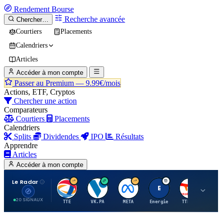
Rendement
Bourse
Recherche avancée
Chercher…
Courtiers
Placements
Calendriers
Articles
Accéder à mon compte
Passer au Premium —
9.99€/mois
Actions, ETF, Cryptos
Chercher une action
Comparateurs
Courtiers
Placements
Calendriers
Splits
Dividendes
IPO
Résultats
Apprendre
Articles
Accéder à mon compte
Le Radar
T
V
M
E
T
20 SIGNAUX
TTE
VK.PA
META
Energie
TTE.PA
RMS