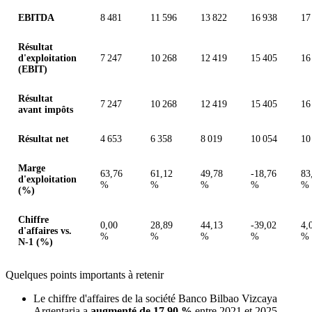
EBITDA
8 481
11 596
13 822
16 938
17
Résultat
d'exploitation
7 247
10 268
12 419
15 405
16
(EBIT)
Résultat
7 247
10 268
12 419
15 405
16
avant impôts
Résultat net
4 653
6 358
8 019
10 054
10
Marge
63,76
61,12
49,78
-18,76
83
d'exploitation
%
%
%
%
%
(%)
Chiffre
0,00
28,89
44,13
-39,02
4,
d'affaires vs.
%
%
%
%
%
N-1 (%)
Quelques points importants à retenir
Le chiffre d'affaires de la société Banco Bilbao Vizcaya
Argentaria a
augmenté de 17,90 %
entre 2021 et 2025