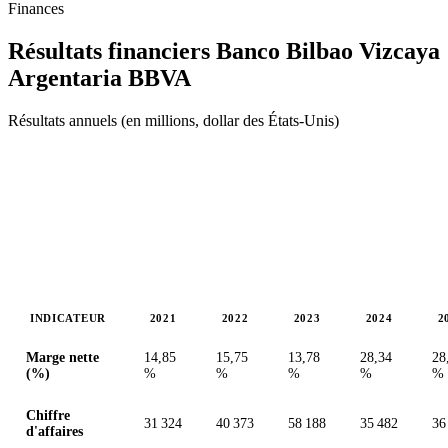
Finances
Résultats financiers Banco Bilbao Vizcaya
Argentaria
BBVA
Résultats annuels (en millions, dollar des États-Unis)
INDICATEUR
2021
2022
2023
2024
2
Valeurs en millions (dollar des États-Unis)
Marge nette
14,85
15,75
13,78
28,34
28
(%)
%
%
%
%
%
Chiffre
31 324
40 373
58 188
35 482
36
d'affaires