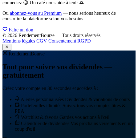
connectez 😉 Un café nous aide à tenir 🙏
Ou
abonnez-vous au Premium
— nous serions heureux de
construire la plateforme selon vos besoins.
Faire un don
© 2026 RendementBourse — Tous droits réservés
Mentions légales
CGV
Consentement RGPD
Rendement
Bourse
Tout pour suivre vos dividendes —
gratuitement
Créez votre compte en 30 secondes et accédez à :
Alertes personnalisées
Dividendes & variations de cours
Portefeuilles illimités
Suivez tous vos comptes titres &
PEA
Watchlist & favoris
Gardez vos actions à l'œil
Calendrier de dividendes
Vos prochains versements en un
coup d'œil