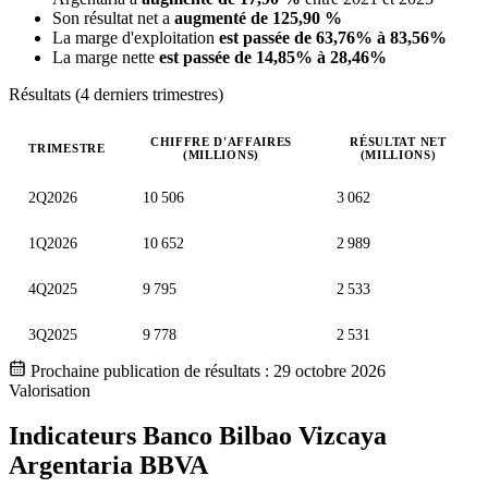
Son résultat net a
augmenté de 125,90 %
La marge d'exploitation
est passée de 63,76% à 83,56%
La marge nette
est passée de 14,85% à 28,46%
Résultats (4 derniers trimestres)
CHIFFRE D'AFFAIRES
RÉSULTAT NET
TRIMESTRE
(MILLIONS)
(MILLIONS)
Valeurs trimestrielles en millions (dollar des États-Unis)
2Q2026
10 506
3 062
1Q2026
10 652
2 989
4Q2025
9 795
2 533
3Q2025
9 778
2 531
Prochaine publication de résultats :
29 octobre 2026
Valorisation
Indicateurs Banco Bilbao Vizcaya
Argentaria
BBVA