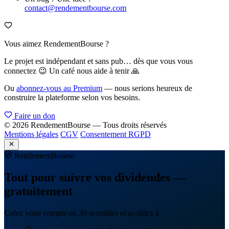
contact@rendementbourse.com
Vous aimez RendementBourse ?
Le projet est indépendant et sans pub… dès que vous vous
connectez 😉 Un café nous aide à tenir 🙏
Ou
abonnez-vous au Premium
— nous serions heureux de
construire la plateforme selon vos besoins.
Faire un don
© 2026 RendementBourse — Tous droits réservés
Mentions légales
CGV
Consentement RGPD
Rendement
Bourse
Tout pour suivre vos dividendes —
gratuitement
Créez votre compte en 30 secondes et accédez à :