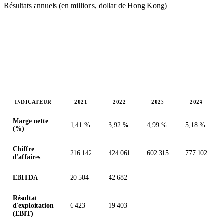
Résultats annuels (en millions, dollar de Hong Kong)
INDICATEUR
2021
2022
2023
2024
Valeurs en millions (dollar de Hong Kong)
Marge nette
1,41 %
3,92 %
4,99 %
5,18 %
(%)
Chiffre
216 142
424 061
602 315
777 102
d'affaires
EBITDA
20 504
42 682
Résultat
d'exploitation
6 423
19 403
(EBIT)