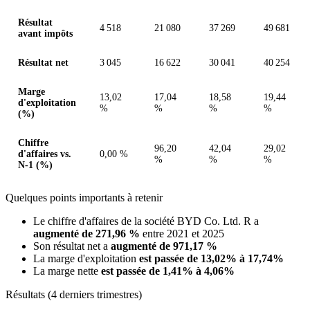
Résultat
4 518
21 080
37 269
49 681
avant impôts
Résultat net
3 045
16 622
30 041
40 254
Marge
13,02
17,04
18,58
19,44
d'exploitation
%
%
%
%
(%)
Chiffre
96,20
42,04
29,02
d'affaires vs.
0,00 %
%
%
%
N-1 (%)
Quelques points importants à retenir
Le chiffre d'affaires de la société BYD Co. Ltd. R a
augmenté de 271,96 %
entre 2021 et 2025
Son résultat net a
augmenté de 971,17 %
La marge d'exploitation
est passée de 13,02% à 17,74%
La marge nette
est passée de 1,41% à 4,06%
Résultats (4 derniers trimestres)