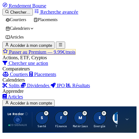
Rendement
Bourse
Recherche avancée
Chercher…
Courtiers
Placements
Calendriers
Articles
Accéder à mon compte
Passer au Premium —
9.99€/mois
Actions, ETF, Cryptos
Chercher une action
Comparateurs
Courtiers
Placements
Calendriers
Splits
Dividendes
IPO
Résultats
Apprendre
Articles
Accéder à mon compte
Le Radar
S
F
M
E
T
20 SIGNAUX
Santé
Finance
Matériaux
Energie
TTWO
MT.