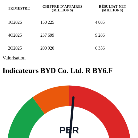
CHIFFRE D'AFFAIRES
RÉSULTAT NET
TRIMESTRE
(MILLIONS)
(MILLIONS)
Valeurs trimestrielles en millions (dollar de Hong Kong)
1Q2026
150 225
4 085
4Q2025
237 699
9 286
2Q2025
200 920
6 356
Valorisation
Indicateurs BYD Co. Ltd. R
BY6.F
PER