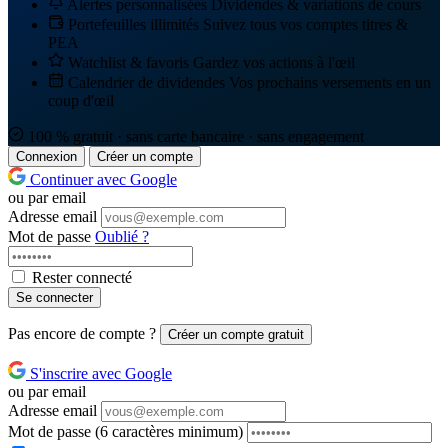
Alertes personnalisées
Dividendes & variations de cours
Portefeuilles illimités
Suivez tous vos comptes titres &
PEA
Watchlist & favoris
Gardez vos actions à l'œil
Calendrier de dividendes
Vos prochains versements en un
coup d'œil
100 % gratuit · sans carte bancaire · sans engagement
Connexion
Créer un compte
Continuer avec Google
ou par email
Adresse email
Mot de passe
Oublié ?
Rester connecté
Se connecter
Pas encore de compte ?
Créer un compte gratuit
S'inscrire avec Google
ou par email
Adresse email
Mot de passe
(6 caractères minimum)