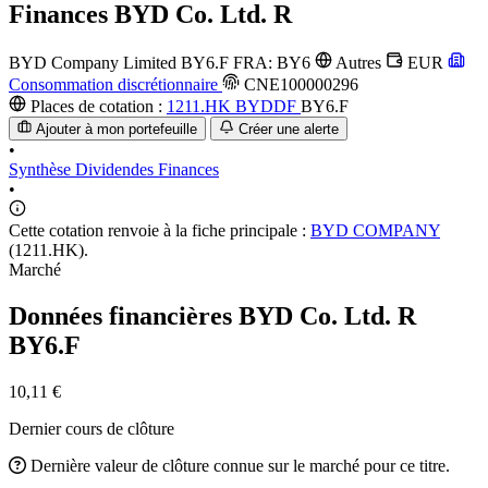
Finances
BYD Co. Ltd. R
BYD Company Limited
BY6.F
FRA: BY6
Autres
EUR
Consommation discrétionnaire
CNE100000296
Places de cotation :
1211.HK
BYDDF
BY6.F
Ajouter à mon portefeuille
Créer une alerte
•
Synthèse
Dividendes
Finances
•
Cette cotation renvoie à la fiche principale :
BYD COMPANY
(1211.HK).
Marché
Données financières BYD Co. Ltd. R
BY6.F
10,11 €
Dernier cours de clôture
Dernière valeur de clôture connue sur le marché pour ce titre.