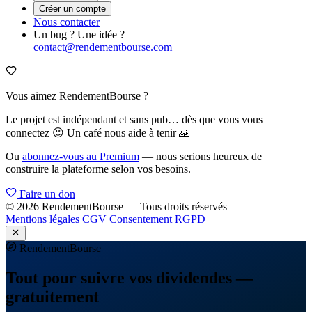
Créer un compte
Nous contacter
Un bug ? Une idée ?
contact@rendementbourse.com
Vous aimez RendementBourse ?
Le projet est indépendant et sans pub… dès que vous vous
connectez 😉 Un café nous aide à tenir 🙏
Ou
abonnez-vous au Premium
— nous serions heureux de
construire la plateforme selon vos besoins.
Faire un don
© 2026 RendementBourse — Tous droits réservés
Mentions légales
CGV
Consentement RGPD
Rendement
Bourse
Tout pour suivre vos dividendes —
gratuitement