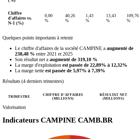
(%)
Chiffre
0,00
40,26
1,43
13,43
109,76
d'affaires vs.
%
%
%
%
%
N-1 (%)
Quelques points importants à retenir
Le chiffre d'affaires de la société CAMPINE a
augmenté de
238,48 %
entre 2021 et 2025
Son résultat net a
augmenté de 319,10 %
La marge d'exploitation
est passée de 22,89% à 12,32%
La marge nette
est passée de 5,97% à 7,39%
Résultats (4 derniers trimestres)
CHIFFRE D'AFFAIRES
RÉSULTAT NET
TRIMESTRE
(MILLIONS)
(MILLIONS)
Valeurs trimestrielles en millions (euro)
Valorisation
Indicateurs CAMPINE
CAMB.BR