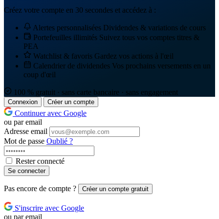
Créez votre compte en 30 secondes et accédez à :
Alertes personnalisées
Dividendes & variations de cours
Portefeuilles illimités
Suivez tous vos comptes titres &
PEA
Watchlist & favoris
Gardez vos actions à l'œil
Calendrier de dividendes
Vos prochains versements en un
coup d'œil
100 % gratuit · sans carte bancaire · sans engagement
Connexion
Créer un compte
Continuer avec Google
ou par email
Adresse email
Mot de passe
Oublié ?
Rester connecté
Se connecter
Pas encore de compte ?
Créer un compte gratuit
S'inscrire avec Google
ou par email