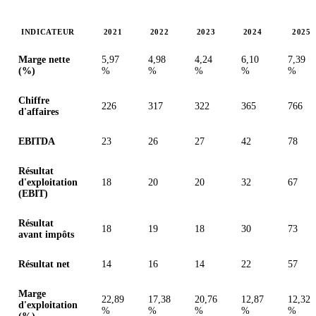
INDICATEUR
2021
2022
2023
2024
2025
Valeurs en millions (euro)
Marge nette
5,97
4,98
4,24
6,10
7,39
(%)
%
%
%
%
%
Chiffre
226
317
322
365
766
d'affaires
EBITDA
23
26
27
42
78
Résultat
d'exploitation
18
20
20
32
67
(EBIT)
Résultat
18
19
18
30
73
avant impôts
Résultat net
14
16
14
22
57
Marge
22,89
17,38
20,76
12,87
12,32
d'exploitation
%
%
%
%
%