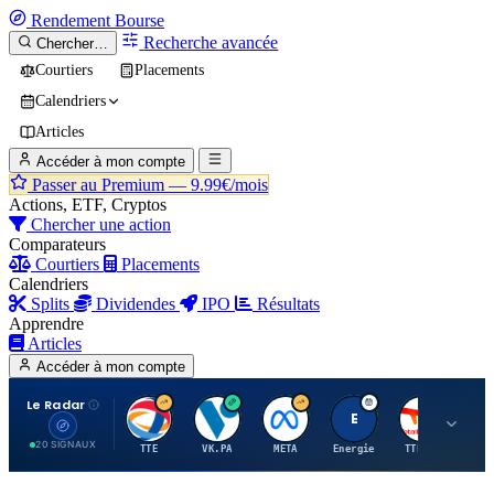
Rendement
Bourse
Recherche avancée
Chercher…
Courtiers
Placements
Calendriers
Articles
Accéder à mon compte
Passer au Premium —
9.99€/mois
Actions, ETF, Cryptos
Chercher une action
Comparateurs
Courtiers
Placements
Calendriers
Splits
Dividendes
IPO
Résultats
Apprendre
Articles
Accéder à mon compte
Le Radar
T
V
M
E
T
20 SIGNAUX
TTE
VK.PA
META
Energie
TTE.PA
RMS