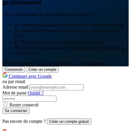
gratuitement
Créez votre compte en 30 secondes et accédez à :
Alertes personnalisées
Dividendes & variations de cours
Portefeuilles illimités
Suivez tous vos comptes titres &
PEA
Watchlist & favoris
Gardez vos actions à l'œil
Calendrier de dividendes
Vos prochains versements en un
coup d'œil
100 % gratuit · sans carte bancaire · sans engagement
Connexion
Créer un compte
Continuer avec Google
ou par email
Adresse email
Mot de passe
Oublié ?
Rester connecté
Se connecter
Pas encore de compte ?
Créer un compte gratuit