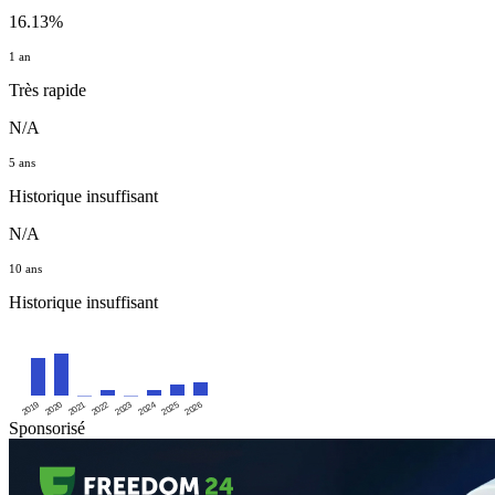
16.13%
1 an
Très rapide
N/A
5 ans
Historique insuffisant
N/A
10 ans
Historique insuffisant
2019
2020
2021
2022
2023
2024
2025
2026
Sponsorisé