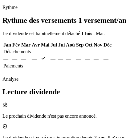
Rythme
Rythme des versements
1 versement/an
Le dividende est habituellement détaché
1 fois
: Mai.
Jan
Fév
Mar
Avr
Mai
Jui
Jui
Aoû
Sep
Oct
Nov
Déc
Détachements
—
—
—
—
—
—
—
—
—
—
—
Paiements
—
—
—
—
—
—
—
—
—
—
—
—
Analyse
Lecture dividende
Le prochain dividende n'est pas encore annoncé.
Le dividende est versé sans interruption depuis
2 ans
. Il n'a pas