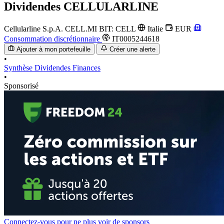
Dividendes
CELLULARLINE
Cellularline S.p.A.
CELL.MI
BIT: CELL
Italie
EUR
Consommation discrétionnaire
IT0005244618
Ajouter à mon portefeuille
Créer une alerte
•
Synthèse
Dividendes
Finances
•
Sponsorisé
Connectez-vous pour ne plus voir de sponsors