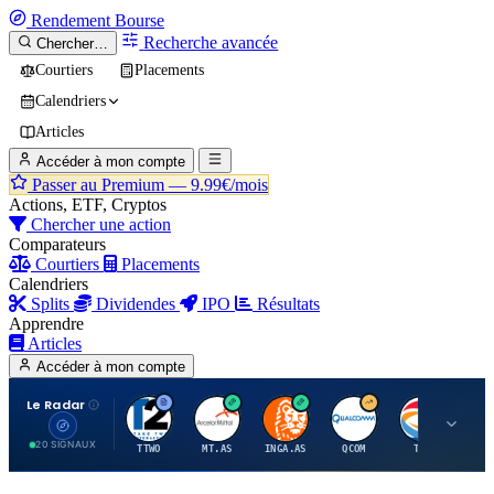
Rendement
Bourse
Recherche avancée
Chercher…
Courtiers
Placements
Calendriers
Articles
Accéder à mon compte
Passer au Premium —
9.99€/mois
Actions, ETF, Cryptos
Chercher une action
Comparateurs
Courtiers
Placements
Calendriers
Splits
Dividendes
IPO
Résultats
Apprendre
Articles
Accéder à mon compte
Le Radar
T
A
I
Q
T
20 SIGNAUX
TTWO
MT.AS
INGA.AS
QCOM
TTE
VK.