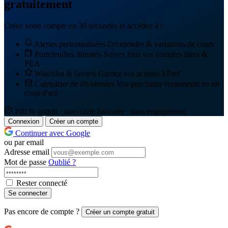
gratuitement
Créez votre compte en 30 secondes et accédez à :
Alertes personnalisées
Dividendes & variations de cours
Portefeuilles illimités
Suivez tous vos comptes titres &
PEA
Watchlist & favoris
Gardez vos actions à l'œil
Calendrier de dividendes
Vos prochains versements en un
coup d'œil
100 % gratuit · sans carte bancaire · sans engagement
Connexion
Créer un compte
Continuer avec Google
ou par email
Adresse email
Mot de passe
Oublié ?
Rester connecté
Se connecter
Pas encore de compte ?
Créer un compte gratuit