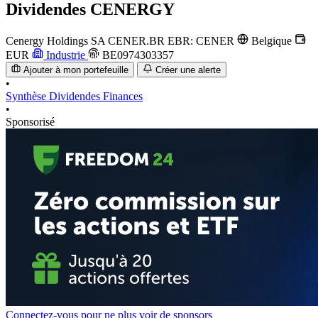
Dividendes
CENERGY
Cenergy Holdings SA
CENER.BR
EBR: CENER
Belgique
EUR
Industrie
BE0974303357
Ajouter à mon portefeuille
Créer une alerte
•
Synthèse
Dividendes
Finances
•
Sponsorisé
Connectez-vous pour ne plus voir de sponsors