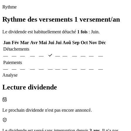
Rythme
Rythme des versements
1 versement/an
Le dividende est habituellement détaché
1 fois
: Juin.
Jan
Fév
Mar
Avr
Mai
Jui
Jui
Aoû
Sep
Oct
Nov
Déc
Détachements
—
—
—
—
—
—
—
—
—
—
—
Paiements
—
—
—
—
—
—
—
—
—
—
—
—
Analyse
Lecture dividende
Le prochain dividende n'est pas encore annoncé.
Le dividende est versé sans interruption depuis
3 ans
. Il n'a pas