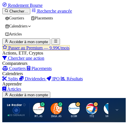
Rendement
Bourse
Recherche avancée
Chercher…
Courtiers
Placements
Calendriers
Articles
Accéder à mon compte
Passer au Premium —
9.99€/mois
Actions, ETF, Cryptos
Chercher une action
Comparateurs
Courtiers
Placements
Calendriers
Splits
Dividendes
IPO
Résultats
Apprendre
Articles
Accéder à mon compte
Le Radar
A
I
Q
T
V
20 SIGNAUX
MT.AS
INGA.AS
QCOM
TTE
VK.PA
ME