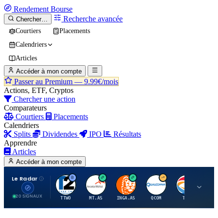
Rendement
Bourse
Recherche avancée
Chercher…
Courtiers
Placements
Calendriers
Articles
Accéder à mon compte
Passer au Premium —
9.99€/mois
Actions, ETF, Cryptos
Chercher une action
Comparateurs
Courtiers
Placements
Calendriers
Splits
Dividendes
IPO
Résultats
Apprendre
Articles
Accéder à mon compte
Le Radar
T
A
I
Q
T
20 SIGNAUX
TTWO
MT.AS
INGA.AS
QCOM
TTE
VK.