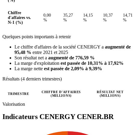
(%)
Chiffre
0,00
35,27
14,15
10,37
14,71
d'affaires vs.
%
%
%
%
%
N-1 (%)
Quelques points importants à retenir
Le chiffre d'affaires de la société CENERGY a
augmenté de
95,48 %
entre 2021 et 2025
Son résultat net a
augmenté de 776,59 %
La marge d'exploitation
est passée de 10,31% à 17,92%
La marge nette
est passée de 2,09% à 9,39%
Résultats (4 derniers trimestres)
CHIFFRE D'AFFAIRES
RÉSULTAT NET
TRIMESTRE
(MILLIONS)
(MILLIONS)
Valeurs trimestrielles en millions (euro)
Valorisation
Indicateurs CENERGY
CENER.BR