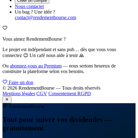
Créer un compte
Nous contacter
Un bug ? Une idée ?
contact@rendementbourse.com
Vous aimez RendementBourse ?
Le projet est indépendant et sans pub… dès que vous vous
connectez 😉 Un café nous aide à tenir 🙏
Ou
abonnez-vous au Premium
— nous serions heureux de
construire la plateforme selon vos besoins.
Faire un don
© 2026 RendementBourse — Tous droits réservés
Mentions légales
CGV
Consentement RGPD
Rendement
Bourse
Tout pour suivre vos dividendes —
gratuitement