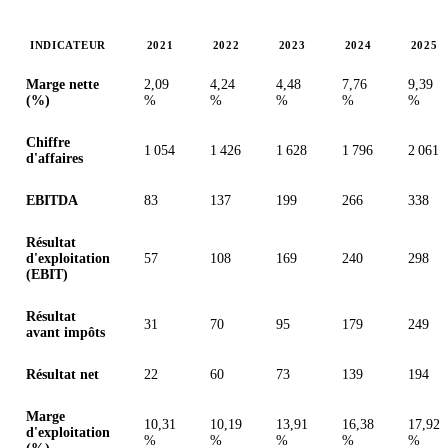
INDICATEUR
2021
2022
2023
2024
2025
Valeurs en millions (euro)
Marge nette
2,09
4,24
4,48
7,76
9,39
(%)
%
%
%
%
%
Chiffre
1 054
1 426
1 628
1 796
2 061
d'affaires
EBITDA
83
137
199
266
338
Résultat
d'exploitation
57
108
169
240
298
(EBIT)
Résultat
31
70
95
179
249
avant impôts
Résultat net
22
60
73
139
194
Marge
10,31
10,19
13,91
16,38
17,92
d'exploitation
%
%
%
%
%