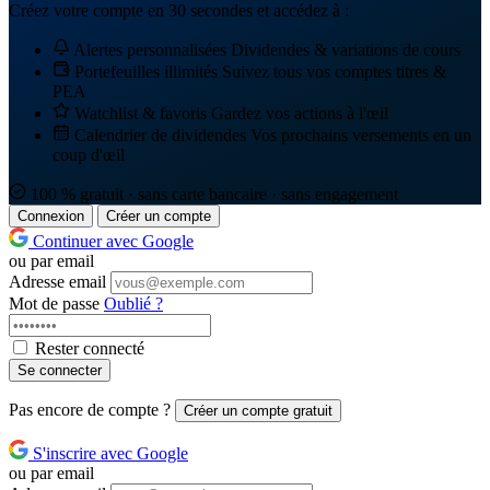
Créez votre compte en 30 secondes et accédez à :
Alertes personnalisées
Dividendes & variations de cours
Portefeuilles illimités
Suivez tous vos comptes titres &
PEA
Watchlist & favoris
Gardez vos actions à l'œil
Calendrier de dividendes
Vos prochains versements en un
coup d'œil
100 % gratuit · sans carte bancaire · sans engagement
Connexion
Créer un compte
Continuer avec Google
ou par email
Adresse email
Mot de passe
Oublié ?
Rester connecté
Se connecter
Pas encore de compte ?
Créer un compte gratuit
S'inscrire avec Google
ou par email