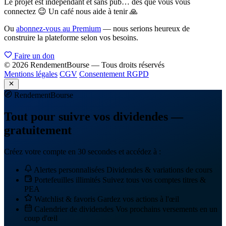
Le projet est indépendant et sans pub… dès que vous vous
connectez 😉 Un café nous aide à tenir 🙏
Ou
abonnez-vous au Premium
— nous serions heureux de
construire la plateforme selon vos besoins.
Faire un don
© 2026 RendementBourse — Tous droits réservés
Mentions légales
CGV
Consentement RGPD
Rendement
Bourse
Tout pour suivre vos dividendes —
gratuitement
Créez votre compte en 30 secondes et accédez à :
Alertes personnalisées
Dividendes & variations de cours
Portefeuilles illimités
Suivez tous vos comptes titres &
PEA
Watchlist & favoris
Gardez vos actions à l'œil
Calendrier de dividendes
Vos prochains versements en un
coup d'œil