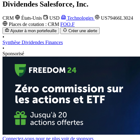
Dividendes
Salesforce, Inc.
CRM
États-Unis
USD
Technologies
US79466L3024
Places de cotation :
CRM
FOO.F
Ajouter à mon portefeuille
Créer une alerte
•
Synthèse
Dividendes
Finances
•
Sponsorisé
Connectez-vous pour ne plus voir de sponsors