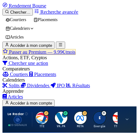
Rendement
Bourse
Recherche avancée
Chercher…
Courtiers
Placements
Calendriers
Articles
Accéder à mon compte
Passer au Premium —
9.99€/mois
Actions, ETF, Cryptos
Chercher une action
Comparateurs
Courtiers
Placements
Calendriers
Splits
Dividendes
IPO
Résultats
Apprendre
Articles
Accéder à mon compte
Le Radar
T
V
M
E
T
20 SIGNAUX
TTE
VK.PA
META
Energie
TTE.PA
RMS