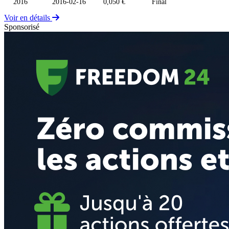
2016
2016-02-16
0,050 €
Final
Voir en détails
Sponsorisé