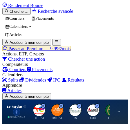
Rendement
Bourse
Recherche avancée
Chercher…
Courtiers
Placements
Calendriers
Articles
Accéder à mon compte
Passer au Premium —
9.99€/mois
Actions, ETF, Cryptos
Chercher une action
Comparateurs
Courtiers
Placements
Calendriers
Splits
Dividendes
IPO
Résultats
Apprendre
Articles
Accéder à mon compte
Le Radar
T
H
R
A
F
20 SIGNAUX
TTE.PA
RMS.PA
RS
AGCO
FCFS
MC