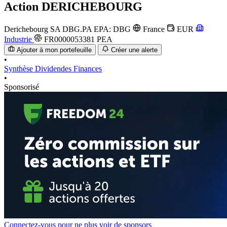
Action
DERICHEBOURG
Derichebourg SA
DBG.PA
EPA: DBG
France
EUR
Industrie
FR0000053381
PEA
Ajouter à mon portefeuille
Créer une alerte
•
Synthèse
Dividendes
Finances
•
Sponsorisé
Connectez-vous pour ne plus voir de sponsors