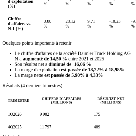
d'exploitation
%
%
%
%
%
(%)
Chiffre
0,00
28,12
9,71
-10,23
-9
d'affaires vs.
%
%
%
%
%
N-1 (%)
Quelques points importants à retenir
Le chiffre d'affaires de la société Daimler Truck Holding AG
N a
augmenté de 14,50 %
entre 2021 et 2025
Son résultat net a
diminué de -16,06 %
La marge d'exploitation
est passée de 18,22% à 18,98%
La marge nette
est passée de 5,90% à 4,33%
Résultats (4 derniers trimestres)
CHIFFRE D'AFFAIRES
RÉSULTAT NET
TRIMESTRE
(MILLIONS)
(MILLIONS)
Valeurs trimestrielles en millions (euro)
1Q2026
9 982
175
4Q2025
11 797
489