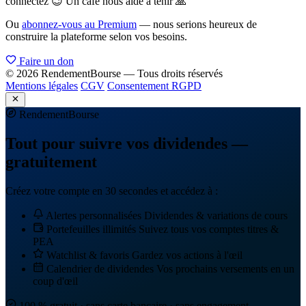
connectez 😉 Un café nous aide à tenir 🙏
Ou
abonnez-vous au Premium
— nous serions heureux de
construire la plateforme selon vos besoins.
Faire un don
© 2026 RendementBourse — Tous droits réservés
Mentions légales
CGV
Consentement RGPD
Rendement
Bourse
Tout pour suivre vos dividendes —
gratuitement
Créez votre compte en 30 secondes et accédez à :
Alertes personnalisées
Dividendes & variations de cours
Portefeuilles illimités
Suivez tous vos comptes titres &
PEA
Watchlist & favoris
Gardez vos actions à l'œil
Calendrier de dividendes
Vos prochains versements en un
coup d'œil
100 % gratuit · sans carte bancaire · sans engagement