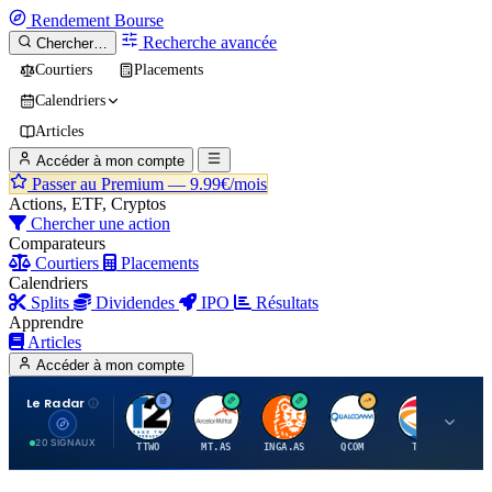
Rendement
Bourse
Recherche avancée
Chercher…
Courtiers
Placements
Calendriers
Articles
Accéder à mon compte
Passer au Premium —
9.99€/mois
Actions, ETF, Cryptos
Chercher une action
Comparateurs
Courtiers
Placements
Calendriers
Splits
Dividendes
IPO
Résultats
Apprendre
Articles
Accéder à mon compte
Le Radar
T
A
I
Q
T
20 SIGNAUX
TTWO
MT.AS
INGA.AS
QCOM
TTE
VK.