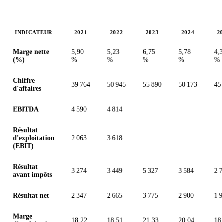
INDICATEUR
2021
2022
2023
2024
2
Valeurs en millions (euro)
Marge nette
5,90
5,23
6,75
5,78
4,
(%)
%
%
%
%
%
Chiffre
39 764
50 945
55 890
50 173
45
d'affaires
EBITDA
4 590
4 814
Résultat
d'exploitation
2 063
3 618
(EBIT)
Résultat
3 274
3 449
5 327
3 584
2 
avant impôts
Résultat net
2 347
2 665
3 775
2 900
1 
Marge
18,22
18,51
21,33
20,04
18