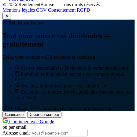
© 2026 RendementBourse — Tous droits réservés
Mentions légales
CGV
Consentement RGPD
Rendement
Bourse
Tout pour suivre vos dividendes —
gratuitement
Créez votre compte en 30 secondes et accédez à :
Alertes personnalisées
Dividendes & variations de cours
Portefeuilles illimités
Suivez tous vos comptes titres &
PEA
Watchlist & favoris
Gardez vos actions à l'œil
Calendrier de dividendes
Vos prochains versements en un
coup d'œil
100 % gratuit · sans carte bancaire · sans engagement
Connexion
Créer un compte
Continuer avec Google
ou par email
Adresse email