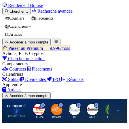
Rendement
Bourse
Recherche avancée
Chercher…
Courtiers
Placements
Calendriers
Articles
Accéder à mon compte
Passer au Premium —
9.99€/mois
Actions, ETF, Cryptos
Chercher une action
Comparateurs
Courtiers
Placements
Calendriers
Splits
Dividendes
IPO
Résultats
Apprendre
Articles
Accéder à mon compte
Le Radar
T
H
R
A
F
20 SIGNAUX
TTE.PA
RMS.PA
RS
AGCO
FCFS
MC