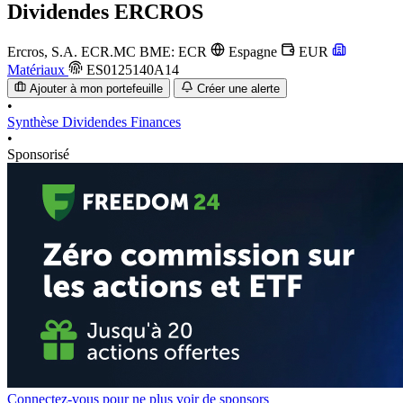
Dividendes
ERCROS
Ercros, S.A.
ECR.MC
BME: ECR
Espagne
EUR
Matériaux
ES0125140A14
Ajouter à mon portefeuille
Créer une alerte
•
Synthèse
Dividendes
Finances
•
Sponsorisé
Connectez-vous pour ne plus voir de sponsors