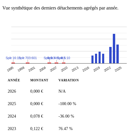
Vue synthétique des derniers détachements agrégés par année.
Split 16:13
Split 703:601
Split 5:3
Split 441:415
Split 1:10
1995
1998
2001
2004
2007
2010
2013
2016
2019
2022
2025
ANNÉE
MONTANT
VARIATION
2026
0,000 €
N/A
2025
0,000 €
-100.00 %
2024
0,078 €
-36.00 %
2023
0,122 €
76.47 %