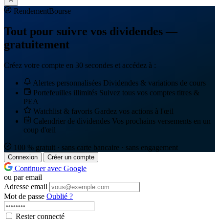
Rendement
Bourse
Tout pour suivre vos dividendes —
gratuitement
Créez votre compte en 30 secondes et accédez à :
Alertes personnalisées
Dividendes & variations de cours
Portefeuilles illimités
Suivez tous vos comptes titres &
PEA
Watchlist & favoris
Gardez vos actions à l'œil
Calendrier de dividendes
Vos prochains versements en un
coup d'œil
100 % gratuit · sans carte bancaire · sans engagement
Connexion
Créer un compte
Continuer avec Google
ou par email
Adresse email
Mot de passe
Oublié ?
Rester connecté