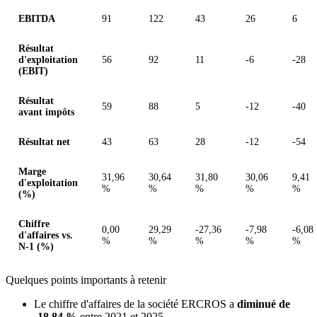
EBITDA
91
122
43
26
6
Résultat
d'exploitation
56
92
11
-6
-28
(EBIT)
Résultat
59
88
5
-12
-40
avant impôts
Résultat net
43
63
28
-12
-54
Marge
31,96
30,64
31,80
30,06
9,41
d'exploitation
%
%
%
%
%
(%)
Chiffre
0,00
29,29
-27,36
-7,98
-6,08
d'affaires vs.
%
%
%
%
%
N-1 (%)
Quelques points importants à retenir
Le chiffre d'affaires de la société ERCROS a
diminué de
-18,84 %
entre 2021 et 2025