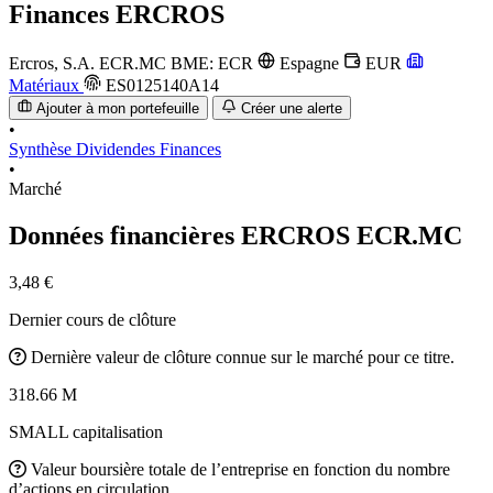
Finances
ERCROS
Ercros, S.A.
ECR.MC
BME: ECR
Espagne
EUR
Matériaux
ES0125140A14
Ajouter à mon portefeuille
Créer une alerte
•
Synthèse
Dividendes
Finances
•
Marché
Données financières ERCROS
ECR.MC
3,48 €
Dernier cours de clôture
Dernière valeur de clôture connue sur le marché pour ce titre.
318.66 M
SMALL capitalisation
Valeur boursière totale de l’entreprise en fonction du nombre
d’actions en circulation.