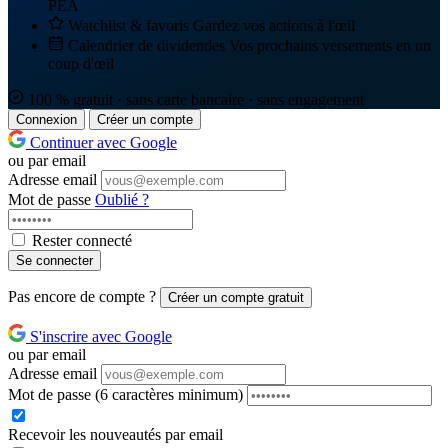
PEA
Watchlist & favoris
Gardez vos actions à l'œil
Calendrier de dividendes
Vos prochains versements en un
coup d'œil
100 % gratuit · sans carte bancaire · sans engagement
Connexion
Créer un compte
Continuer avec Google
ou par email
Adresse email
Mot de passe
Oublié ?
Rester connecté
Se connecter
Pas encore de compte ?
Créer un compte gratuit
S'inscrire avec Google
ou par email
Adresse email
Mot de passe
(6 caractères minimum)
Recevoir les nouveautés par email