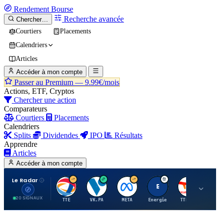
Rendement
Bourse
Recherche avancée
Chercher…
Courtiers
Placements
Calendriers
Articles
Accéder à mon compte
Passer au Premium —
9.99€/mois
Actions, ETF, Cryptos
Chercher une action
Comparateurs
Courtiers
Placements
Calendriers
Splits
Dividendes
IPO
Résultats
Apprendre
Articles
Accéder à mon compte
Le Radar
T
V
M
E
T
20 SIGNAUX
TTE
VK.PA
META
Energie
TTE.PA
RMS