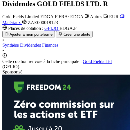
Dividendes
GOLD FIELDS LTD. R
Gold Fields Limited
EDGA.F
FRA: EDGA
Autres
EUR
Matériaux
ZAE000018123
Places de cotation :
GFI.JO
EDGA.F
Ajouter à mon portefeuille
Créer une alerte
•
Synthèse
Dividendes
Finances
•
Cette cotation renvoie à la fiche principale :
Gold Fields Ltd
(GFI.JO).
Sponsorisé