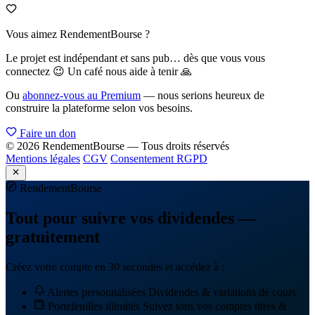
Vous aimez RendementBourse ?
Le projet est indépendant et sans pub… dès que vous vous
connectez 😉 Un café nous aide à tenir 🙏
Ou
abonnez-vous au Premium
— nous serions heureux de
construire la plateforme selon vos besoins.
Faire un don
© 2026 RendementBourse — Tous droits réservés
Mentions légales
CGV
Consentement RGPD
Rendement
Bourse
Tout pour suivre vos dividendes —
gratuitement
Créez votre compte en 30 secondes et accédez à :
Alertes personnalisées
Dividendes & variations de cours
Portefeuilles illimités
Suivez tous vos comptes titres &